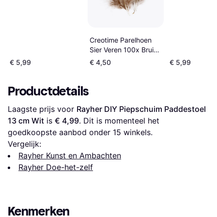
Creotime Parelhoen
Sier Veren 100x Bruin
Hobby Knutselen
€ 5,99
€ 4,50
€ 5,99
Pasen
Productdetails
Laagste prijs voor 
Rayher DIY Piepschuim Paddestoel 
13 cm Wit
 is 
€ 4,99
. Dit is momenteel het 
goedkoopste aanbod onder 
15
 winkels.
Vergelijk:
Rayher Kunst en Ambachten
Rayher Doe-het-zelf
Kenmerken