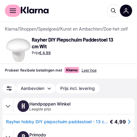
Voor shoppers
Voor bedrijven
Klarna
/
Shoppen
/
Speelgoed
/
Kunst en Ambachten
/
Doe-het-zelf
Rayher DIY Piepschuim Paddestoel 13 
cm Wit
Prijs
€ 4,99
Probeer flexibele betalingen met
Leer hoe
Aanbevolen
Prijs incl. levering
Handpoppen Winkel
H
Laagste prijs
€ 4,99
Rayher hobby DIY piepschuim paddestoel - 13 cm - wit - Knutselen - materialen
Primodo
P