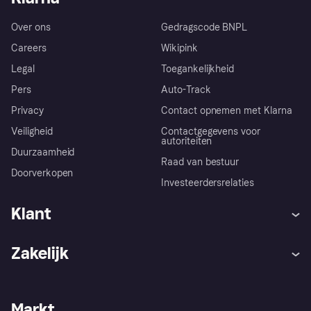
Over ons
Gedragscode BNPL
Careers
Wikipink
Legal
Toegankelijkheid
Pers
Auto-Track
Privacy
Contact opnemen met Klarna
Veiligheid
Contactgegevens voor
autoriteiten
Duurzaamheid
Raad van bestuur
Doorverkopen
Investeerdersrelaties
Klant
Hulp
Klachten
Zakelijk
Login
Onze belofte
Webwinkelsupport
Developers
De Klarna app
Privacyinstellingen
Zakelijke login
Operationele status
Markt
Winkeloverzicht
Je herroepingsrecht