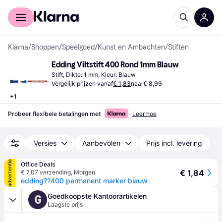
Voor shoppers
Voor bedrijven
Klarna
/
Shoppen
/
Speelgoed
/
Kunst en Ambachten
/
Stiften
Edding Viltstift 400 Rond 1mm Blauw
Stift, Dikte: 1 mm, Kleur: Blauw
Vergelijk prijzen vanaf
€ 1,83
naar
€ 8,99
+
1
Probeer flexibele betalingen met
Leer hoe
Versies
Aanbevolen
Prijs incl. levering
advertentie
Office Deals
€ 1,84
€ 7,07 verzending
,
Morgen
edding??400 permanent marker blauw
Goedkoopste Kantoorartikelen
G
Laagste prijs