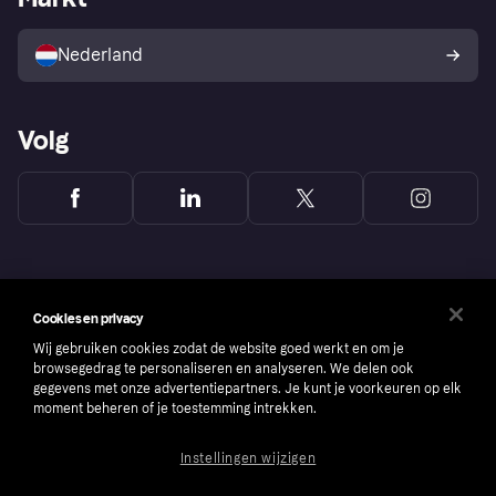
Verkoop met Klarna
Platformen en partners
Kopersbescherming voor
consumenten
Nederland
Volg
Cookies en privacy
Wij gebruiken cookies zodat de website goed werkt en om je
browsegedrag te personaliseren en analyseren. We delen ook
gegevens met onze advertentiepartners. Je kunt je voorkeuren op elk
moment beheren of je toestemming intrekken.
Instellingen wijzigen
Copyright © 2005-2026 Klarna Bank AB (publ). Headquarters: Stockholm, Sweden. All
rights reserved. Klarna Bank AB (publ). Sveavägen 46, 111 34 Stockholm. Organization