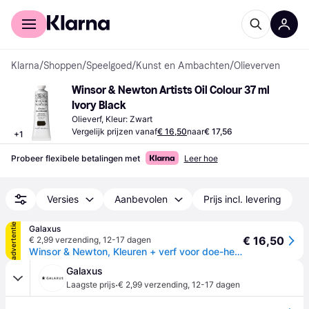
Voor shoppers
Voor bedrijven
Klarna
/
Shoppen
/
Speelgoed
/
Kunst en Ambachten
/
Olieverven
Winsor & Newton Artists Oil Colour 37 ml 
Ivory Black
Olieverf, Kleur: Zwart
Vergelijk prijzen vanaf
€ 16,50
naar
€ 17,56
+
1
Probeer flexibele betalingen met
Leer hoe
Versies
Aanbevolen
Prijs incl. levering
advertentie
Galaxus
€ 16,50
€ 2,99 verzending
,
12-17 dagen
Winsor & Newton, Kleuren + verf voor doe-het-zelvers, Artists oil colour 37ml ivory black 331 (37ml)
Galaxus
·
Laagste prijs
€ 2,99 verzending
,
12-17 dagen