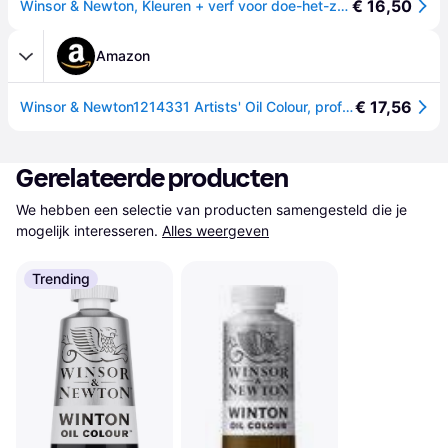
€ 16,50
Winsor & Newton, Kleuren + verf voor doe-het-zelvers, Artists oil colour 37ml ivory black 331 (37ml)
Amazon
€ 17,56
Winsor & Newton1214331 Artists' Oil Colour, professionele olieverf met maximale pigmentering en lichtechtheid - 37ml, Ivory Black
Gerelateerde producten
We hebben een selectie van producten samengesteld die je 
mogelijk interesseren.
Alles weergeven
Trending