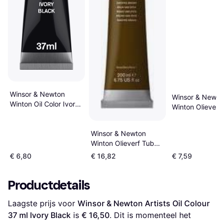
Winsor & Newton
Winsor & Newt
Winton Oil Color Ivory
Winton Oliever
Black 37ml
Black
Winsor & Newton
Winton Olieverf Tube
200 ml Vandyke
€ 6,80
€ 16,82
€ 7,59
Brown
Productdetails
Laagste prijs voor 
Winsor & Newton Artists Oil Colour 
37 ml Ivory Black
 is 
€ 16,50
. Dit is momenteel het 