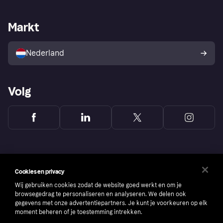
Webwinkelsupport
Developers
De Klarna app
Privacyinstellingen
Zakelijke login
Operationele status
Markt
Winkeloverzicht
Je herroepingsrecht
Verkoop met Klarna
Platformen en partners
Kopersbescherming voor
consumenten
Nederland
Volg
Cookies en privacy
Wij gebruiken cookies zodat de website goed werkt en om je
browsegedrag te personaliseren en analyseren. We delen ook
gegevens met onze advertentiepartners. Je kunt je voorkeuren op elk
moment beheren of je toestemming intrekken.