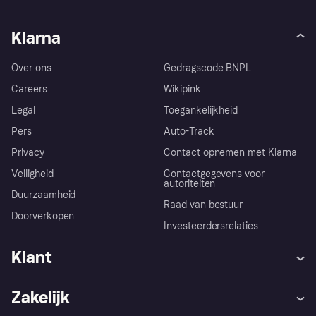
Klarna
Over ons
Gedragscode BNPL
Careers
Wikipink
Legal
Toegankelijkheid
Pers
Auto-Track
Privacy
Contact opnemen met Klarna
Veiligheid
Contactgegevens voor
autoriteiten
Duurzaamheid
Raad van bestuur
Doorverkopen
Investeerdersrelaties
Klant
Hulp
Klachten
Zakelijk
Login
Onze belofte