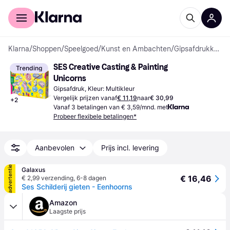
Voor shoppers
Voor bedrijven
Klarna
/
Shoppen
/
Speelgoed
/
Kunst en Ambachten
/
Gipsafdrukken
SES Creative Casting & Painting 
Trending
Unicorns
Gipsafdruk, Kleur: Multikleur
Vergelijk prijzen vanaf
€ 11,19
naar
€ 30,99
+
2
Vanaf 3 betalingen van € 3,59/mnd. met
Probeer flexibele betalingen*
Aanbevolen
Prijs incl. levering
advertentie
Galaxus
€ 16,46
€ 2,99 verzending
,
6-8 dagen
Ses Schilderij gieten - Eenhoorns
Amazon
Laagste prijs