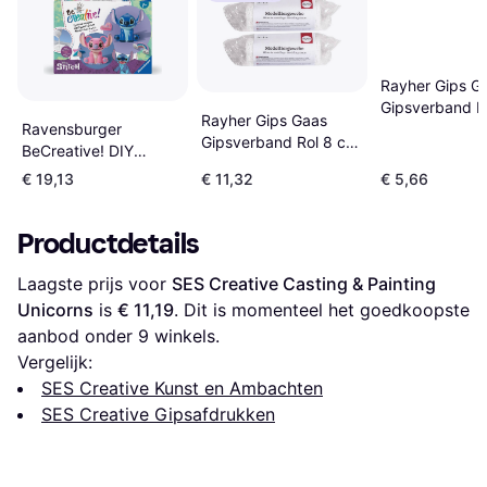
Rayher Gips G
Gipsverband R
Rayher Gips Gaas
Ravensburger
x 300 cm
Gipsverband Rol 8 cm
BeCreative! DIY
x 300 cm
Plaster Casting Stitch
€ 19,13
€ 11,32
€ 5,66
Craft Kit
Productdetails
Laagste prijs voor 
SES Creative Casting & Painting 
Unicorns
 is 
€ 11,19
. Dit is momenteel het goedkoopste 
aanbod onder 
9
 winkels.
Vergelijk:
SES Creative Kunst en Ambachten
SES Creative Gipsafdrukken