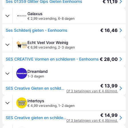
€ 11,19
Ses 01359 Glitter Gips Gieten Eenhoorns
Galaxus
€ 2,99 verzending
,
6-8 dagen
€ 16,46
Ses Schilderij gieten - Eenhoorns
Echt Veel Voor Weinig
€ 6,98 verzending
,
2-3 dagen
€ 28,00
SES CREATIVE Vormen en schilderen - Eenhoorns
Dreamland
1-3 dagen
€ 13,99
SES Creative Gieten en schilderen - Eenhoorns Knutselen
Of 3 betalingen van € 4,66/mnd.
Intertoys
€ 4,99 verzending
,
1-2 dagen
€ 14,99
SES Creative gieten en schilderen eenhoorns
Of 3 betalingen van € 4,99/mnd.