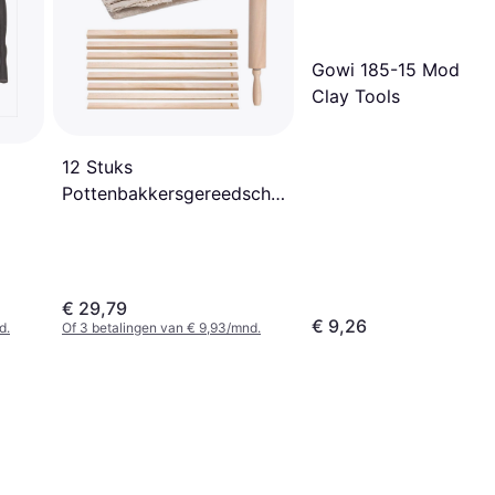
Gowi 185-15 Modellin
Clay Tools
12 Stuks
Pottenbakkersgereedschappen
Waaronder 1 Houten
Deegroller
€ 29,79
€ 9,26
d.
Of 3 betalingen van € 9,93/mnd.