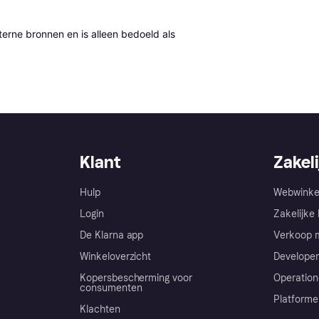
erne bronnen en is alleen bedoeld als 
Klant
Zakeli
Hulp
Webwinke
Login
Zakelijke 
De Klarna app
Verkoop m
Winkeloverzicht
Developer
Kopersbescherming voor
Operation
consumenten
Platforme
Klachten