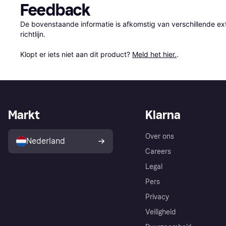
Feedback
De bovenstaande informatie is afkomstig van verschillende ext
richtlijn.

Klopt er iets niet aan dit product? 
Meld het hier.
.
Markt
Klarna
Over ons
Nederland
Careers
Legal
Pers
Privacy
Veiligheid