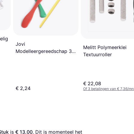
elig
Jovi
Melitt Polymeerklei
Modelleergereedschap 3-
Textuurroller
Pack 3 Stuks
€ 22,08
€ 2,24
Of 3 betalingen van € 7,36/mn
Stuk
 is 
€ 13,00
. Dit is momenteel het 