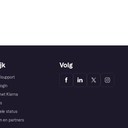
jk
Volg
lsupport
login
et Klarna
s
ele status
n en partners