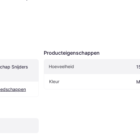
Producteigenschappen
Hoeveelheid
hap Snijders 
1
Kleur
M
reedschappen