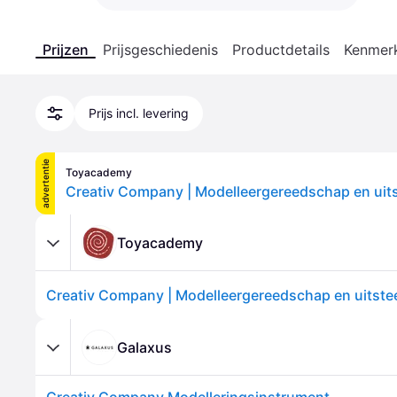
Prijzen
Prijsgeschiedenis
Productdetails
Kenmer
Prijs incl. levering
advertentie
Toyacademy
Toyacademy
Galaxus