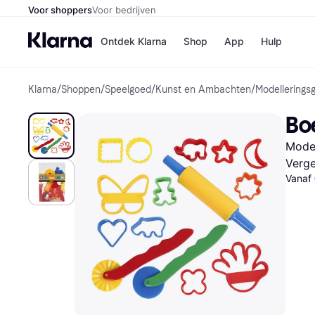
Voor shoppers
Voor bedrijven
Ontdek Klarna
Shop
App
Hulp
Klarna
/
Shoppen
/
Speelgoed
/
Kunst en Ambachten
/
Modellering
Winkels
Media
B
Bo
Bol
B
Booki
B
Model
H&M
B
Kruidv
Verge
Vanaf
Winkelove