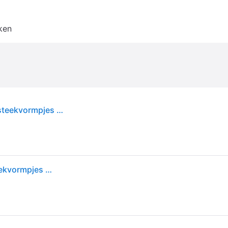
ken
Creativ Company | Modelleergereedschap en uitsteekvormpjes - 15 stk
Creativ Company | Modelleergereedschap en uitsteekvormpjes - 15 stk