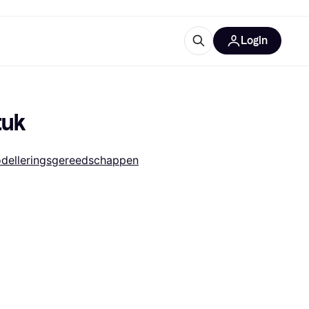
Login
trustingen
IM
tuk
delleringsgereedschappen
gorieën