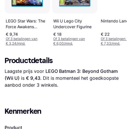
LEGO Star Wars: The
Wii U Lego City
Nintendo Land 
Force Awakens
Undercover Figurine
Nintendo Wii U Action
€ 9,74
€ 18
€ 22
Of 3 betalingen van
Of 3 betalingen van
Of 3 betalingen 
€ 3,24/mnd.
€ 6,00/mnd.
€ 7,33/mnd.
Productdetails
Laagste prijs voor 
LEGO Batman 3: Beyond Gotham 
(Wii U)
 is 
€ 9,43
. Dit is momenteel het goedkoopste 
aanbod onder 
3
 winkels.
Kenmerken
Product