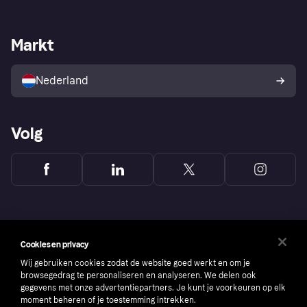
Login
Onze belofte
Webwinkelsupport
Developers
De Klarna app
Privacyinstellingen
Zakelijke login
Operationele status
Markt
Winkeloverzicht
Je herroepingsrecht
Verkoop met Klarna
Platformen en partners
Kopersbescherming voor
consumenten
Nederland
Volg
Cookies en privacy
Wij gebruiken cookies zodat de website goed werkt en om je
browsegedrag te personaliseren en analyseren. We delen ook
gegevens met onze advertentiepartners. Je kunt je voorkeuren op elk
moment beheren of je toestemming intrekken.