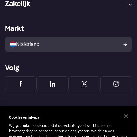
Zakelijk
Login
Onze belofte
Webwinkelsupport
Developers
De Klarna app
Privacyinstellingen
Zakelijke login
Operationele status
Markt
Winkeloverzicht
Je herroepingsrecht
Verkoop met Klarna
Platformen en partners
Kopersbescherming voor
consumenten
Nederland
Volg
Cookies en privacy
Wij gebruiken cookies zodat de website goed werkt en om je
browsegedrag te personaliseren en analyseren. We delen ook
gegevens met onze advertentiepartners. Je kunt je voorkeuren op elk