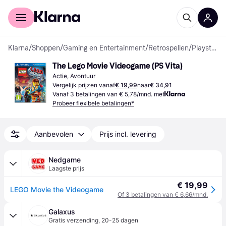
Voor shoppers
Voor bedrijven
Klarna
/
Shoppen
/
Gaming en Entertainment
/
Retrospellen
/
Playstation Vita Spellen
The Lego Movie Videogame (PS Vita)
Actie, Avontuur
Vergelijk prijzen vanaf
€ 19,99
naar
€ 34,91
Vanaf 3 betalingen van € 5,78/mnd. met
Probeer flexibele betalingen*
Aanbevolen
Prijs incl. levering
Nedgame
Laagste prijs
€ 19,99
LEGO Movie the Videogame
Of 3 betalingen van € 6,66/mnd.
Galaxus
Gratis verzending
,
20-25 dagen