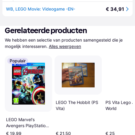
€ 34,91
WB, LEGO Movie: Videogame -EN-
Gerelateerde producten
We hebben een selectie van producten samengesteld die je 
mogelijk interesseren.
Alles weergeven
Populair
LEGO The Hobbit (PS
PS Vita Lego J
Vita)
World
LEGO Marvel's
Avengers PlayStation
Vita
€ 19,99
€ 21,50
€ 25