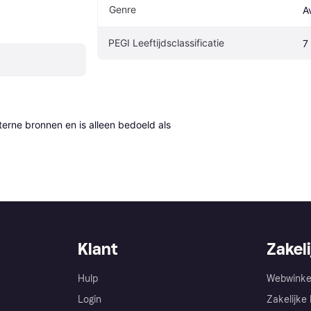
Genre
A
PEGI Leeftijdsclassificatie
7
erne bronnen en is alleen bedoeld als 
Klant
Zakeli
Hulp
Webwinke
Login
Zakelijke 