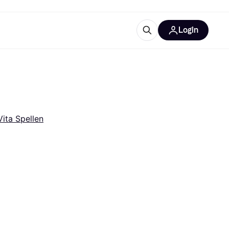
Login
trustingen
IM
Vita Spellen
gorieën