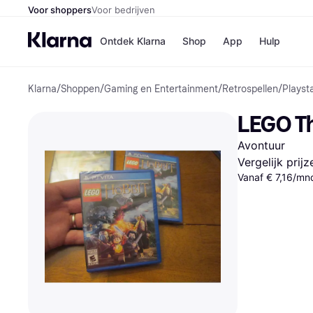
Voor shoppers
Voor bedrijven
Ontdek Klarna
Shop
App
Hulp
Klarna
/
Shoppen
/
Gaming en Entertainment
/
Retrospellen
/
Playst
Winkels
Media
B
LEGO Th
Bol
B
Booki
B
Avontuur
H&M
B
Kruidv
Vergelijk prij
Vanaf € 7,16/mn
Winkelove