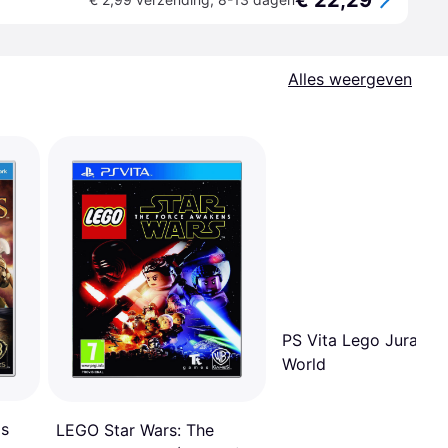
€ 22,29
Alles weergeven
PS Vita Lego Jurassic
World
gs
LEGO Star Wars: The