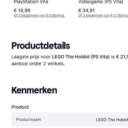
Videogame (PS Vita)
PlayStation Vita
€ 19,99
€ 34,91
Of 3 betalingen van € 6,66/mnd.
Of 3 betalingen van € 5,78/mnd
Productdetails
Laagste prijs voor 
LEGO The Hobbit (PS Vita)
 is 
€ 21,
aanbod onder 
2
 winkels.
Kenmerken
Product
Productnaam
LEGO The Hobbit 