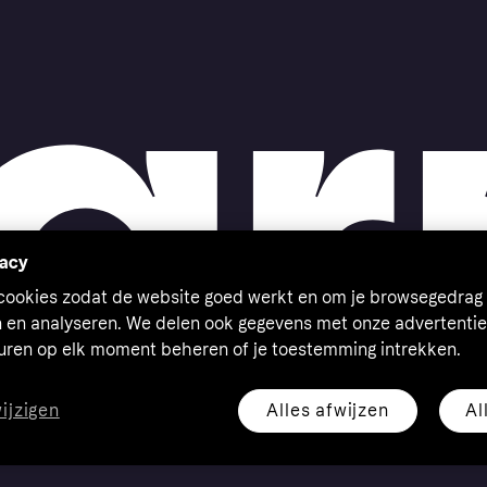
vacy
 cookies zodat de website goed werkt en om je browsegedrag 
n en analyseren. We delen ook gegevens met onze advertentie
euren op elk moment beheren of je toestemming intrekken.
Alles afwijzen
Al
wijzigen
eserved. Klarna Bank AB (publ). Sveavägen 46, 111 34