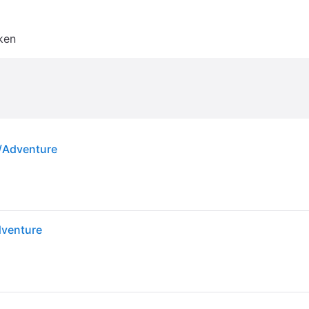
ken
n/Adventure
dventure