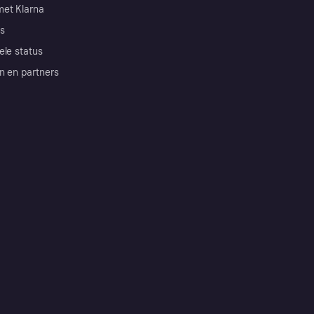
et Klarna
s
ele status
n en partners