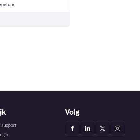
vontuur
jk
Volg
lsupport
login