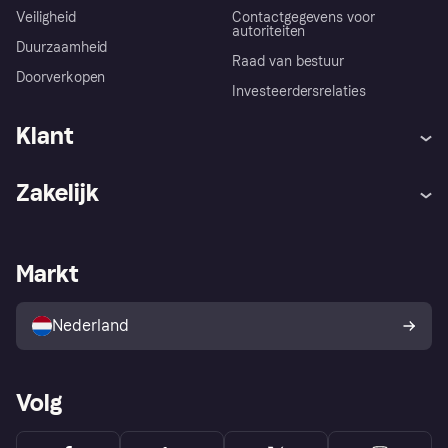
Veiligheid
Contactgegevens voor
autoriteiten
Duurzaamheid
Raad van bestuur
Doorverkopen
Investeerdersrelaties
Klant
Hulp
Klachten
Zakelijk
Login
Onze belofte
Webwinkelsupport
Developers
De Klarna app
Privacyinstellingen
Zakelijke login
Operationele status
Markt
Winkeloverzicht
Je herroepingsrecht
Verkoop met Klarna
Platformen en partners
Kopersbescherming voor
consumenten
Nederland
Volg