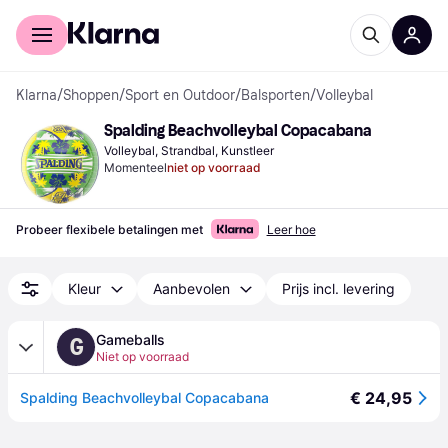
Voor shoppers
Voor bedrijven
Klarna
/
Shoppen
/
Sport en Outdoor
/
Balsporten
/
Volleybal
Spalding Beachvolleybal Copacabana
Volleybal, Strandbal, Kunstleer
Momenteel
niet op voorraad
Probeer flexibele betalingen met
Leer hoe
Kleur
Aanbevolen
Prijs incl. levering
Gameballs
G
Niet op voorraad
€ 24,95
Spalding Beachvolleybal Copacabana