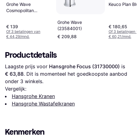
Grohe Wave
Keuco Plan Blu
Cosmopolitan
GRO23202000
Grohe Wave
€ 139
€ 180,65
(23584001)
Of 3 betalingen van
Of 3 betalingen 
€ 209,88
€ 44,29/mnd.
€ 60,21/mnd.
Productdetails
Laagste prijs voor 
Hansgrohe Focus (31730000)
 is 
€ 63,88
. Dit is momenteel het goedkoopste aanbod 
onder 
3
 winkels.
Vergelijk:
Hansgrohe Kranen
Hansgrohe Wastafelkranen
Kenmerken