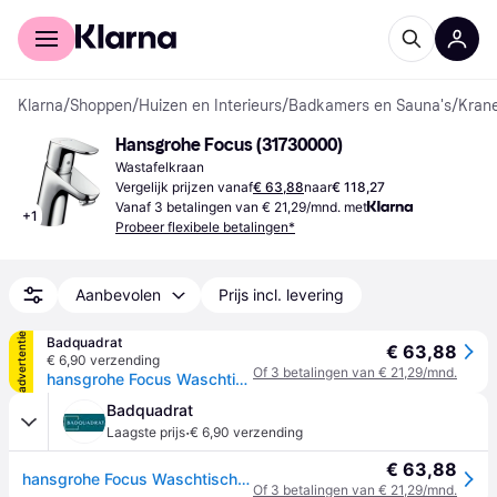
Voor shoppers
Voor bedrijven
Klarna
/
Shoppen
/
Huizen en Interieurs
/
Badkamers en Sauna's
/
Kran
Hansgrohe Focus (31730000)
Wastafelkraan
Vergelijk prijzen vanaf
€ 63,88
naar
€ 118,27
Vanaf 3 betalingen van € 21,29/mnd. met
+
1
Probeer flexibele betalingen*
Aanbevolen
Prijs incl. levering
advertentie
Badquadrat
€ 63,88
€ 6,90 verzending
Of 3 betalingen van € 21,29/mnd.
hansgrohe Focus Waschtischmischer, ComfortZone70, Ausladung 101mm, Zugstangen Ablaufgarnitur,, chrom, 31730000
Badquadrat
·
Laagste prijs
€ 6,90 verzending
€ 63,88
hansgrohe Focus Waschtischmischer, ComfortZone70, Ausladung 101mm, Zugstangen Ablaufgarnitur,, chrom, 31730000
Of 3 betalingen van € 21,29/mnd.