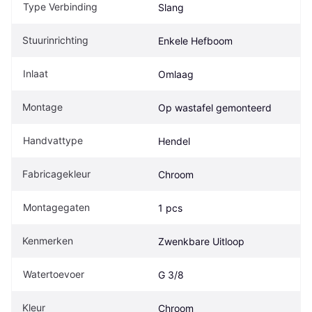
Type Verbinding
Slang
Stuurinrichting
Enkele Hefboom
Inlaat
Omlaag
Montage
Op wastafel gemonteerd
Handvattype
Hendel
Fabricagekleur
Chroom
Montagegaten
1 pcs
Kenmerken
Zwenkbare Uitloop
Watertoevoer
G 3/8
Kleur
Chroom