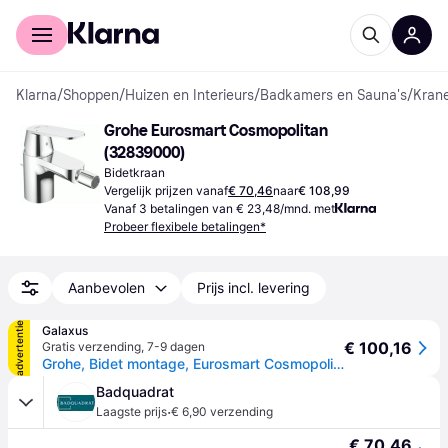
Voor shoppers
Voor bedrijven
Klarna
/
Shoppen
/
Huizen en Interieurs
/
Badkamers en Sauna's
/
Kran
Grohe Eurosmart Cosmopolitan 
(32839000)
Bidetkraan
Vergelijk prijzen vanaf
€ 70,46
naar
€ 108,99
Vanaf 3 betalingen van € 23,48/mnd. met
Probeer flexibele betalingen*
Aanbevolen
Prijs incl. levering
advertentie
Galaxus
€ 100,16
Gratis verzending
,
7-9 dagen
Grohe, Bidet montage, Eurosmart Cosmopolitan ééngreeps bidetmengkraan
Badquadrat
·
Laagste prijs
€ 6,90 verzending
€ 70,46