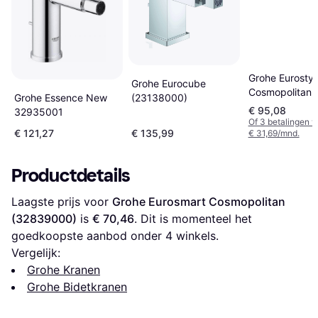
Grohe Eurostyl
Grohe Eurocube
Cosmopolitan
(23138000)
Grohe Essence New
(33565002)
€ 95,08
32935001
Of 3 betalingen 
€ 121,27
€ 135,99
€ 31,69/mnd.
Productdetails
Laagste prijs voor 
Grohe Eurosmart Cosmopolitan 
(32839000)
 is 
€ 70,46
. Dit is momenteel het 
goedkoopste aanbod onder 
4
 winkels.
Vergelijk:
Grohe Kranen
Grohe Bidetkranen