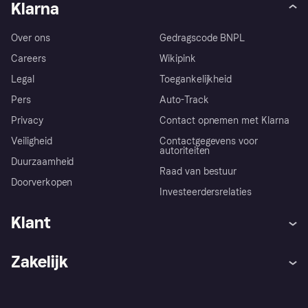
Klarna
Over ons
Gedragscode BNPL
Careers
Wikipink
Legal
Toegankelijkheid
Pers
Auto-Track
Privacy
Contact opnemen met Klarna
Veiligheid
Contactgegevens voor
autoriteiten
Duurzaamheid
Raad van bestuur
Doorverkopen
Investeerdersrelaties
Klant
Hulp
Klachten
Zakelijk
Login
Onze belofte
Webwinkelsupport
Developers
De Klarna app
Privacyinstellingen