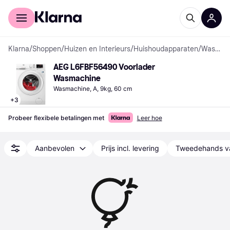
Voor shoppers
Voor bedrijven
Klarna
/
Shoppen
/
Huizen en Interieurs
/
Huishoudapparaten
/
Wasmachines
AEG L6FBF56490 Voorlader 
Wasmachine
Wasmachine, A, 9kg, 60 cm
+
3
Probeer flexibele betalingen met
Leer hoe
Aanbevolen
Prijs incl. levering
Tweedehands v