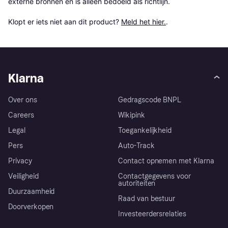
externe bronnen en is alleen bedoeld als richtlijn.

Klopt er iets niet aan dit product? 
Meld het hier.
.
Klarna
Over ons
Gedragscode BNPL
Careers
Wikipink
Legal
Toegankelijkheid
Pers
Auto-Track
Privacy
Contact opnemen met Klarna
Veiligheid
Contactgegevens voor
autoriteiten
Duurzaamheid
Raad van bestuur
Doorverkopen
Investeerdersrelaties