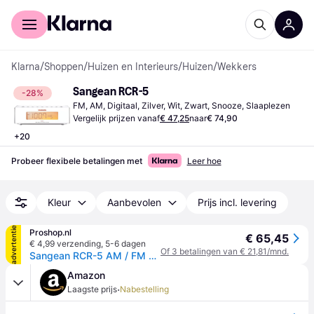
Voor shoppers
Voor bedrijven
Klarna
/
Shoppen
/
Huizen en Interieurs
/
Huizen
/
Wekkers
Sangean RCR-5
-28%
FM, AM, Digitaal, Zilver, Wit, Zwart, Snooze, Slaaplezen
Vergelijk prijzen vanaf
€ 47,25
naar
€ 74,90
+
20
Probeer flexibele betalingen met
Leer hoe
Kleur
Aanbevolen
Prijs incl. levering
advertentie
Proshop.nl
€ 65,45
€ 4,99 verzending
,
5-6 dagen
Of 3 betalingen van € 21,81/mnd.
Sangean RCR-5 AM / FM Digital Tuning Radio - AM/FM
Amazon
·
Laagste prijs
Nabestelling