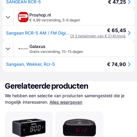
€ 47,25
SANGEAN RCR-5
Proshop.nl
€ 4,99 verzending
,
5-6 dagen
€ 65,45
Sangean RCR-5 AM / FM Digital Tuning Radio - AM/FM
Of 3 betalingen van € 21,81/mnd.
Galaxus
Gratis verzending
,
10-15 dagen
€ 74,90
Sangean, Wekker, Rcr-5
Gerelateerde producten
We hebben een selectie van producten samengesteld die je 
mogelijk interesseren.
Alles weergeven