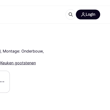
Login
trustingen
IM
1, Montage: Onderbouw, 
 
Keuken gootstenen
gorieën