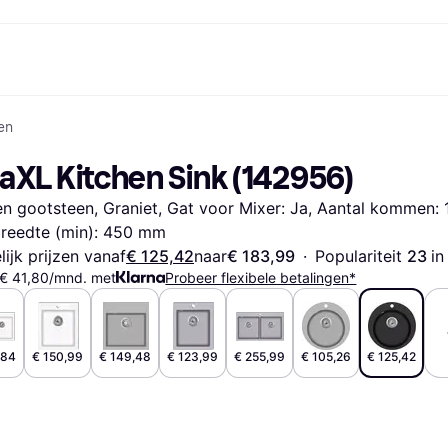
en
Betaalmethoden
Shop & vergelijk prijzen
Winkelen en beloningen
Financiën
Mobiel
Fotografieën
Kantoorui
Markt
etaalmethoden
Aanbiedingen
Cashback
Gaming en Entertainment
Klarna Card
Reis-eS
daXL Kitchen Sink (142956)
etaal nu
Gezondheid &
Winkeloverzicht
Telefoons & Wearables
Saldo
ng.com
etaal in 3 delen
Schoonheid
Lidmaatschappen
Kinderen en Familie
Spaarrekeningen
n gootsteen, Graniet, Gat voor Mixer: Ja, Aantal kommen: 
etaal in 30 dagen
Kleding
Vrienden uitnodigen
Gemotoriseerde
Vaste rekening
at
Speelgoed
Vervoersmiddelen
Flex rekening
reedte (min): 450 mm
Huizen en Interieurs
Tuin en Terras
lijk prijzen vanaf
€ 125,42
naar
€ 183,99
·
Populariteit 
23 
in
Geluid & Beeld
Keukenapparaten
 € 41,80/mnd. met
Probeer flexibele betalingen*
Sport en Outdoor
Huishoudapparaten
Computers
Boeken, Films en Muziek
rzicht
Klussen
Alle cate
,84
€ 150,99
€ 149,48
€ 123,99
€ 255,99
€ 105,26
€ 125,42