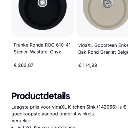
Franke Ronda ROG 610-41
vidaXL Gootsteen Enke
Stenen Wastafel Onyx
Bak Rond Graniet Beig
€ 282,87
€ 114,99
Productdetails
Laagste prijs voor 
vidaXL Kitchen Sink (142956)
 is 
€ 
goedkoopste aanbod onder 
4
 winkels.
Vergelijk:
vidaXL Keuken gootstenen