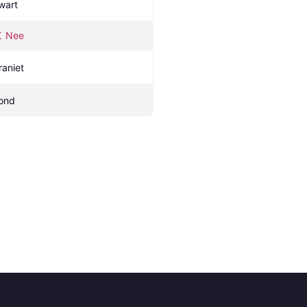
wart
Nee
raniet
ond