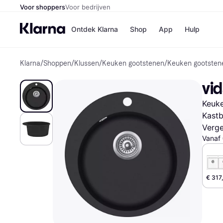
Voor shoppers
Voor bedrijven
Ontdek Klarna
Shop
App
Hulp
Klarna
/
Shoppen
/
Klussen
/
Keuken gootstenen
/
Keuken gootsten
Winkels
Media
B
vi
Bol
B
Booki
B
Keuke
H&M
B
Kruidv
Kastb
Verge
Vanaf
Winkelove
€ 317