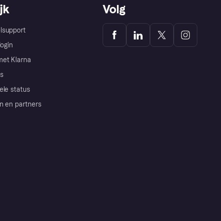
jk
Volg
lsupport
login
et Klarna
s
ele status
n en partners