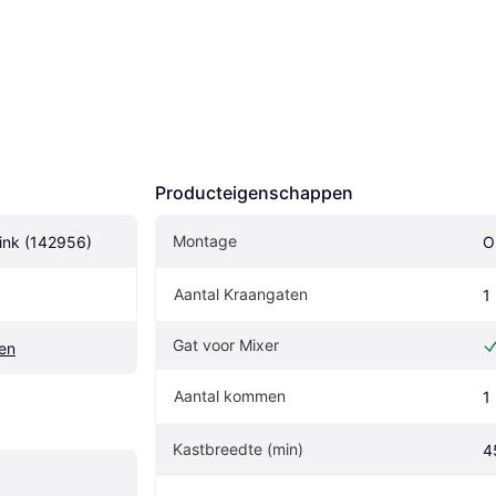
Producteigenschappen
Montage
ink (142956)
O
Aantal Kraangaten
1
Gat voor Mixer
en
Aantal kommen
1
Kastbreedte (min)
4