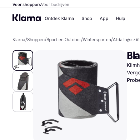
Voor shoppers
Voor bedrijven
Ontdek Klarna
Shop
App
Hulp
Klarna
/
Shoppen
/
Sport en Outdoor
/
Wintersporten
/
Afdalingsskië
Winkels
Media
B
Bla
Bol
B
Booki
B
Klimh
H&M
B
Kruidv
Verge
Probe
Winkelove