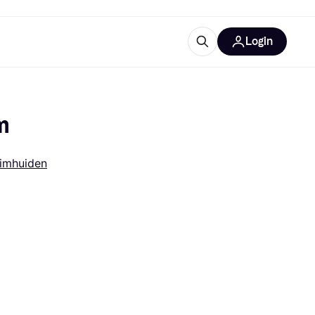
Login
trustingen
IM
m
limhuiden
gorieën