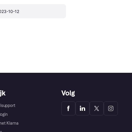
023-10-12
jk
Volg
lsupport
login
et Klarna