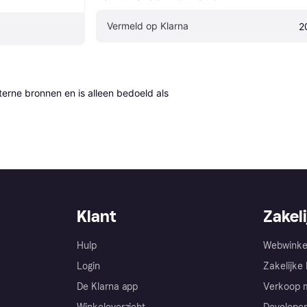
Vermeld op Klarna
2
erne bronnen en is alleen bedoeld als 
Klant
Zakeli
Hulp
Webwinke
Login
Zakelijke 
De Klarna app
Verkoop m