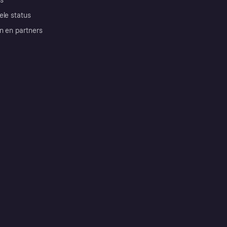
s
ele status
n en partners