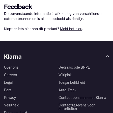
Feedback
De bovenstaande informatie is afkomstig van verschillende 
externe bronnen en is alleen bedoeld als richtlijn.

Klopt er iets niet aan dit product? 
Meld het hier.
.
Klarna
Over ons
Gedragscode BNPL
Careers
Wikipink
Legal
Toegankelijkheid
Pers
Auto-Track
Privacy
Contact opnemen met Klarna
Veiligheid
Contactgegevens voor
autoriteiten
Duurzaamheid