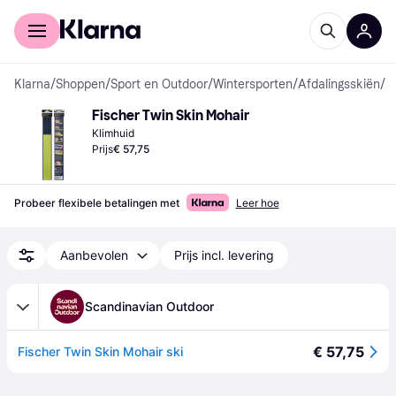
Voor shoppers
Voor bedrijven
Klarna
/
Shoppen
/
Sport en Outdoor
/
Wintersporten
/
Afdalingsskiën
/
K
Fischer Twin Skin Mohair
Klimhuid
Prijs
€ 57,75
Probeer flexibele betalingen met
Leer hoe
Aanbevolen
Prijs incl. levering
Scandinavian Outdoor
€ 57,75
Fischer Twin Skin Mohair ski