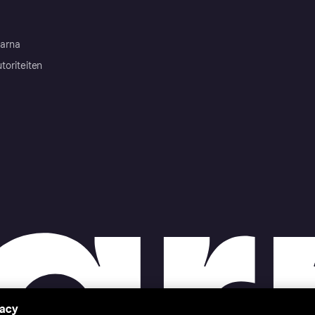
arna
toriteiten
vacy