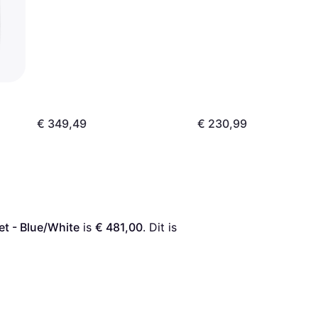
€ 349,49
€ 230,99
t - Blue/White
 is 
€ 481,00
. Dit is 