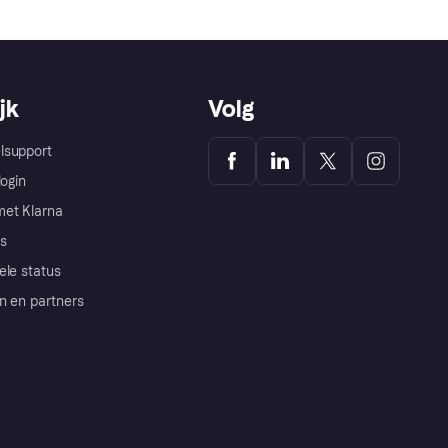
jk
Volg
lsupport
login
et Klarna
s
ele status
n en partners