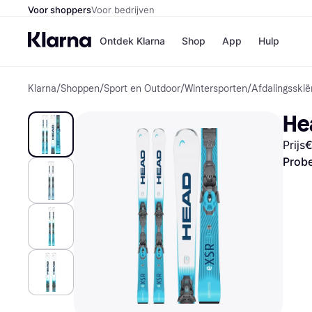
Voor shoppers
Voor bedrijven
Ontdek Klarna
Shop
App
Hulp
Klarna
/
Shoppen
/
Sport en Outdoor
/
Wintersporten
/
Afdalingsskië
Winkels
Media
B
He
Bol
B
Booki
B
Prijs
€
H&M
B
Kruidv
Probe
Winkelove