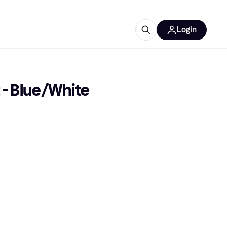
Login
trustingen
IM
 - Blue/White
gorieën