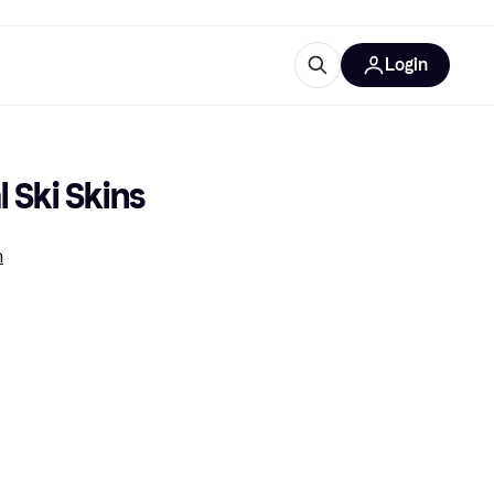
Login
trustingen
IM
 Ski Skins
n
gorieën