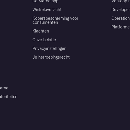
De Klarna app
Verkoop m
Winkeloverzicht
Developer
Kopersbescherming voor
Operation
consumenten
Platforme
Klachten
Onze belofte
Privacyinstellingen
Je herroepingsrecht
arna
toriteiten