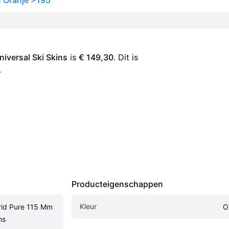
s Oranje >195
iversal Ski Skins
 is 
€ 149,30
. Dit is 
.
Producteigenschappen
Kleur
id Pure 115 Mm 
O
ns