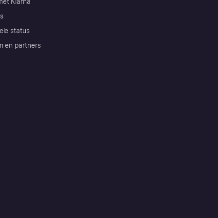
et Klarna
s
ele status
n en partners