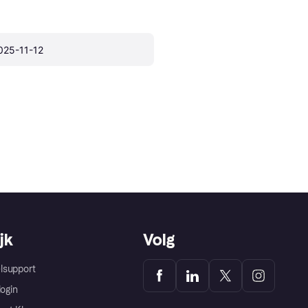
025-11-12
jk
Volg
lsupport
login