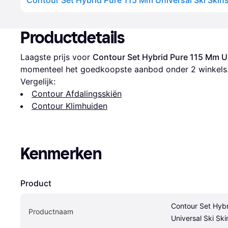
Contour Set Hybrid Pure 115 Mm Universal Ski Skin
Productdetails
Laagste prijs voor 
Contour Set Hybrid Pure 115 Mm Un
momenteel het goedkoopste aanbod onder 
2
 winkels
Vergelijk:
Contour Afdalingsskiën
Contour Klimhuiden
Kenmerken
Product
Contour Set Hybr
Productnaam
Universal Ski Ski