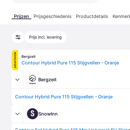
Prijzen
Prijsgeschiedenis
Productdetails
Kenmer
Prijs incl. levering
advertentie
Bergzeit
Contour Hybrid Pure 115 Stijgvellen - Oranje
Bergzeit
Contour Hybrid Pure 115 Stijgvellen - Oranje
S
SnowInn