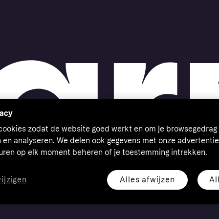
vacy
 cookies zodat de website goed werkt en om je browsegedrag 
n en analyseren. We delen ook gegevens met onze advertentie
euren op elk moment beheren of je toestemming intrekken.
Alles afwijzen
Al
wijzigen
eserved. Klarna Bank AB (publ). Sveavägen 46, 111 34