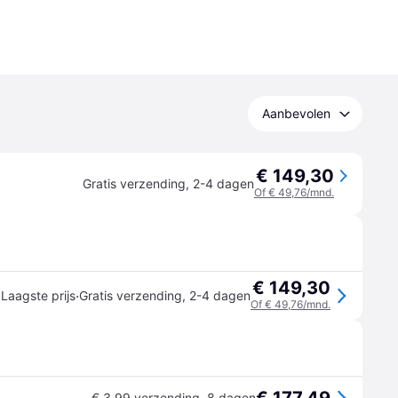
Aanbevolen
€ 149,30
Gratis verzending
,
2-4 dagen
Of € 49,76/mnd.
€ 149,30
·
Laagste prijs
Gratis verzending
,
2-4 dagen
Of € 49,76/mnd.
€ 3,99 verzending
,
8 dagen