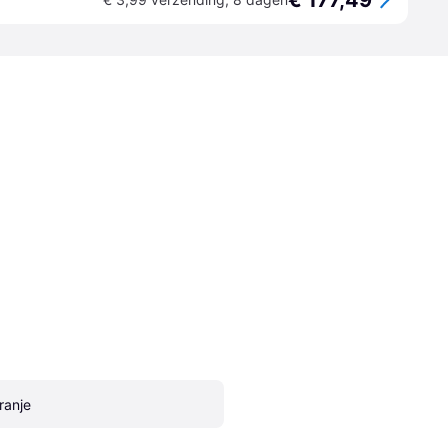
€ 177,49
ranje