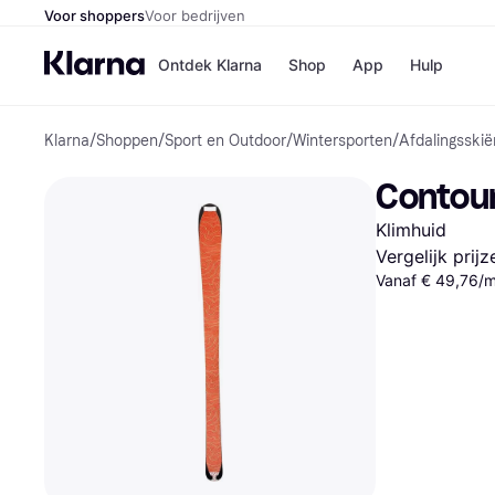
Voor shoppers
Voor bedrijven
Ontdek Klarna
Shop
App
Hulp
Klarna
/
Shoppen
/
Sport en Outdoor
/
Wintersporten
/
Afdalingsskië
Winkels
Media
B
Contour
Bol
B
Booki
B
Klimhuid
H&M
B
Kruidv
Vergelijk prij
Vanaf € 49,76/
Winkelove