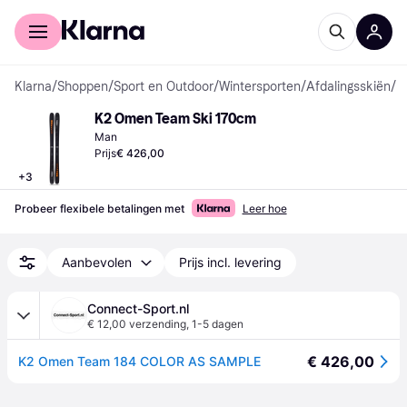
Voor shoppers
Voor bedrijven
Klarna
/
Shoppen
/
Sport en Outdoor
/
Wintersporten
/
Afdalingsskiën
/
A
K2 Omen Team Ski 170cm
Man
Prijs
€ 426,00
+
3
Probeer flexibele betalingen met
Leer hoe
Aanbevolen
Prijs incl. levering
Connect-Sport.nl
€ 12,00 verzending
,
1-5 dagen
€ 426,00
K2 Omen Team 184 COLOR AS SAMPLE