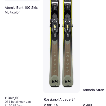
Atomic Bent 100 Skis
Multicolor
Armada Strang
€ 362,50
Rossignol Arcade 84
Of 3 betalingen van
€ 551,49
€ 498
€ 120,83/mnd.