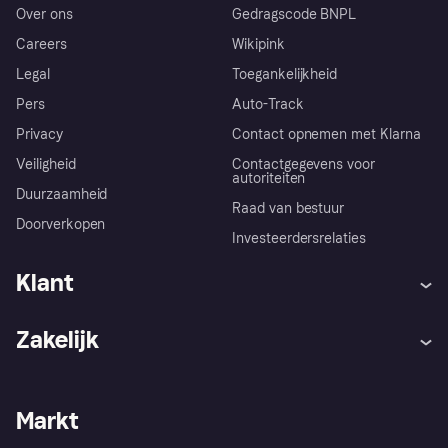
Over ons
Gedragscode BNPL
Careers
Wikipink
Legal
Toegankelijkheid
Pers
Auto-Track
Privacy
Contact opnemen met Klarna
Veiligheid
Contactgegevens voor
autoriteiten
Duurzaamheid
Raad van bestuur
Doorverkopen
Investeerdersrelaties
Klant
Hulp
Klachten
Zakelijk
Login
Onze belofte
Webwinkelsupport
Developers
De Klarna app
Privacyinstellingen
Zakelijke login
Operationele status
Markt
Winkeloverzicht
Je herroepingsrecht
Verkoop met Klarna
Platformen en partners
Kopersbescherming voor