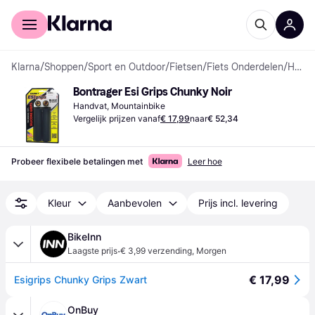
Voor shoppers
Voor bedrijven
Klarna
/
Shoppen
/
Sport en Outdoor
/
Fietsen
/
Fiets Onderdelen
/
Handvatten
Bontrager Esi Grips Chunky Noir
Handvat, Mountainbike
Vergelijk prijzen vanaf
€ 17,99
naar
€ 52,34
Probeer flexibele betalingen met
Leer hoe
Kleur
Aanbevolen
Prijs incl. levering
BikeInn
·
Laagste prijs
€ 3,99 verzending
,
Morgen
€ 17,99
Esigrips Chunky Grips Zwart
OnBuy