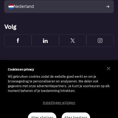
consumenten
Nederland
Volg
Cookies en privacy
Wij gebruiken cookies zodat de website goed werkt en om je
browsegedrag te personaliseren en analyseren. We delen ook
gegevens met onze advertentiepartners. Je kunt je voorkeuren op elk
moment beheren of je toestemming intrekken.
Instellingen wijzigen
Copyright © 2005-2026 Klarna Bank AB (publ). Headquarters: Stockholm, Sweden. All
rights reserved. Klarna Bank AB (publ). Sveavägen 46, 111 34 Stockholm. Organization
number: 556737-0431
Alles afwijzen
Alles toestaan