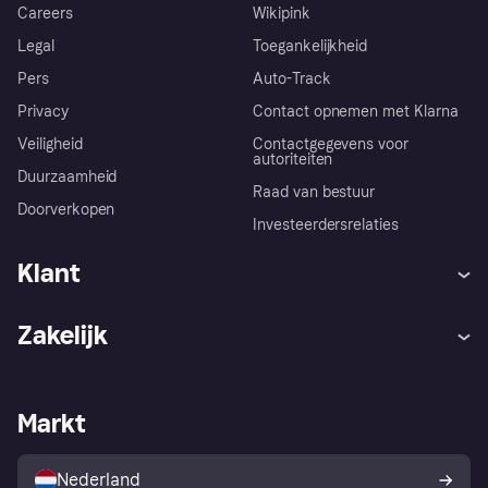
Careers
Wikipink
Legal
Toegankelijkheid
Pers
Auto-Track
Privacy
Contact opnemen met Klarna
Veiligheid
Contactgegevens voor
autoriteiten
Duurzaamheid
Raad van bestuur
Doorverkopen
Investeerdersrelaties
Klant
Hulp
Klachten
Zakelijk
Login
Onze belofte
Webwinkelsupport
Developers
De Klarna app
Privacyinstellingen
Zakelijke login
Operationele status
Markt
Winkeloverzicht
Je herroepingsrecht
Verkoop met Klarna
Platformen en partners
Kopersbescherming voor
consumenten
Nederland