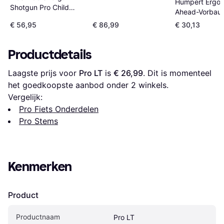
Humpert Ergot
Shotgun Pro Child
Ahead-Vorbau 
Bike Handlebars
Charisma 25,
€ 56,95
€ 86,99
€ 30,13
90mm
Productdetails
Laagste prijs voor 
Pro LT
 is 
€ 26,99
. Dit is momenteel 
het goedkoopste aanbod onder 
2
 winkels.
Vergelijk:
Pro Fiets Onderdelen
Pro Stems
Kenmerken
Product
Productnaam
Pro LT