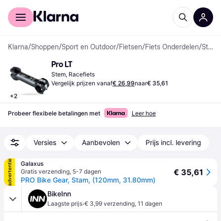
Voor shoppers
Voor bedrijven
Klarna
/
Shoppen
/
Sport en Outdoor
/
Fietsen
/
Fiets Onderdelen
/
Stems
Pro LT
Stem, Racefiets
Vergelijk prijzen vanaf
€ 26,99
naar
€ 35,61
+
2
Probeer flexibele betalingen met
Leer hoe
Versies
Aanbevolen
Prijs incl. levering
advertentie
Galaxus
€ 35,61
Gratis verzending
,
5-7 dagen
PRO Bike Gear, Stam, (120mm, 31.80mm)
BikeInn
·
Laagste prijs
€ 3,99 verzending
,
11 dagen