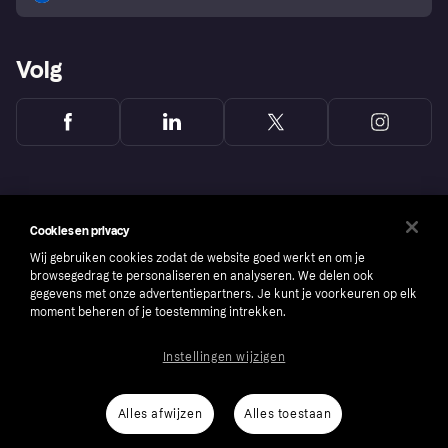
Volg
Cookies en privacy
Wij gebruiken cookies zodat de website goed werkt en om je
browsegedrag te personaliseren en analyseren. We delen ook
gegevens met onze advertentiepartners. Je kunt je voorkeuren op elk
moment beheren of je toestemming intrekken.
Instellingen wijzigen
Copyright © 2005-2026 Klarna Bank AB (publ). Headquarters: Stockholm, Sweden. All
rights reserved. Klarna Bank AB (publ). Sveavägen 46, 111 34 Stockholm. Organization
number: 556737-0431
Alles afwijzen
Alles toestaan
Cookies
Klarna.com