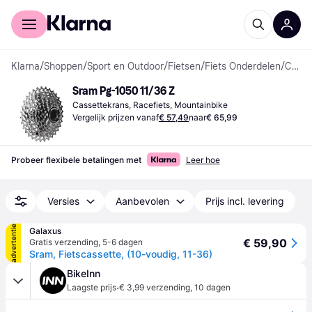
Voor shoppers
Voor bedrijven
Klarna
/
Shoppen
/
Sport en Outdoor
/
Fietsen
/
Fiets Onderdelen
/
Cassettekransen
Sram Pg-1050 11/36 Z
Cassettekrans, Racefiets, Mountainbike
Vergelijk prijzen vanaf
€ 57,49
naar
€ 65,99
Probeer flexibele betalingen met
Leer hoe
Versies
Aanbevolen
Prijs incl. levering
advertentie
Galaxus
€ 59,90
Gratis verzending
,
5-6 dagen
Sram, Fietscassette, (10-voudig, 11-36)
BikeInn
·
Laagste prijs
€ 3,99 verzending
,
10 dagen