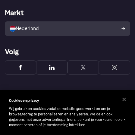
Webwinkelsupport
Developers
De Klarna app
Privacyinstellingen
Zakelijke login
Operationele status
Markt
Winkeloverzicht
Je herroepingsrecht
Verkoop met Klarna
Platformen en partners
Kopersbescherming voor
consumenten
Nederland
Volg
Cookies en privacy
Wij gebruiken cookies zodat de website goed werkt en om je
browsegedrag te personaliseren en analyseren. We delen ook
gegevens met onze advertentiepartners. Je kunt je voorkeuren op elk
moment beheren of je toestemming intrekken.