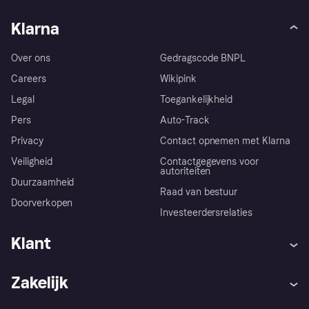
Klarna
Over ons
Gedragscode BNPL
Careers
Wikipink
Legal
Toegankelijkheid
Pers
Auto-Track
Privacy
Contact opnemen met Klarna
Veiligheid
Contactgegevens voor
autoriteiten
Duurzaamheid
Raad van bestuur
Doorverkopen
Investeerdersrelaties
Klant
Hulp
Klachten
Zakelijk
Login
Onze belofte