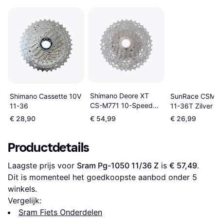
Shimano Deore XT
SunRace CSMS
Shimano Cassette 10V
CS-M771 10-Speed
11-36T Zilver
11-36
11-36T
€ 28,90
€ 54,99
€ 26,99
Productdetails
Laagste prijs voor 
Sram Pg-1050 11/36 Z
 is 
€ 57,49
. 
Dit is momenteel het goedkoopste aanbod onder 
5
winkels.
Vergelijk:
Sram Fiets Onderdelen