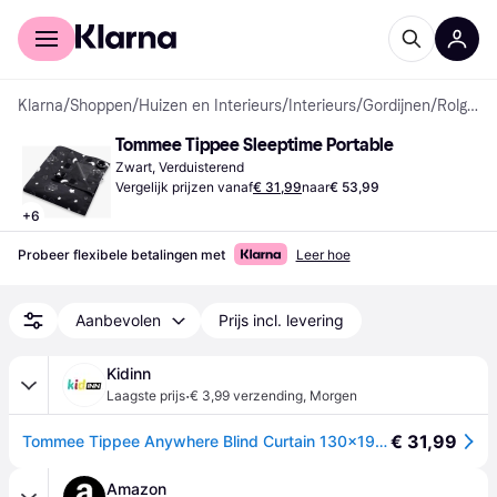
Voor shoppers
Voor bedrijven
Klarna
/
Shoppen
/
Huizen en Interieurs
/
Interieurs
/
Gordijnen
/
Rolgordijnen
Tommee Tippee Sleeptime Portable
Zwart, Verduisterend
Vergelijk prijzen vanaf
€ 31,99
naar
€ 53,99
+
6
Probeer flexibele betalingen met
Leer hoe
Aanbevolen
Prijs incl. levering
Kidinn
·
Laagste prijs
€ 3,99 verzending
,
Morgen
€ 31,99
Tommee Tippee Anywhere Blind Curtain 130x190 Cm Zwart Kinderen
Amazon