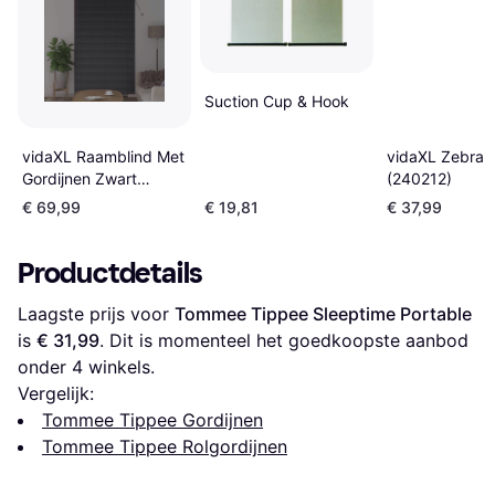
Suction Cup & Hook
vidaXL Raamblind Met
vidaXL Zebra B
Gordijnen Zwart
(240212)
Aluminium 80 x 130
€ 69,99
€ 19,81
€ 37,99
cm
Productdetails
Laagste prijs voor 
Tommee Tippee Sleeptime Portable
is 
€ 31,99
. Dit is momenteel het goedkoopste aanbod 
onder 
4
 winkels.
Vergelijk:
Tommee Tippee Gordijnen
Tommee Tippee Rolgordijnen