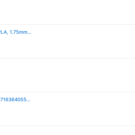
Creality Filament PLA Hyper, Blauw, 1,75 mm, 1 kg (PLA, 1.75mm, 1000g), 3D print filamenten, Blauw
Creality Creality Hyper PLA - 1.75mm - 1kg Blauw 6971636405573 Replace: N/A