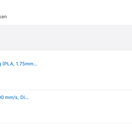
ken
Creality Filament PLA Hyper, Blauw, 1,75 mm, 1 kg (PLA, 1.75mm, 1000g), 3D print filamenten, Blauw
Creality Hyper PLA Blauw 1 kg, Hoge snelheid 30-600 mm/s, Dimensienauwkeurigheid +/-0,02 mm, Compatibel met de meeste FDM 3D-printers, 1 kg (2,2 lbs) spoel