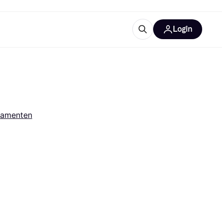
Login
trustingen
IM
lamenten
gorieën