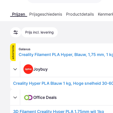
Prijzen
Prijsgeschiedenis
Productdetails
Kenmer
Prijs incl. levering
advertentie
Galaxus
Joybuy
Office Deals
3D Filament Creality Hyper PLA 1.75mm wit 1kg