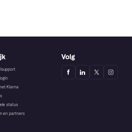
jk
Volg
lsupport
login
et Klarna
s
ele status
n en partners