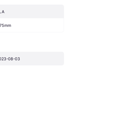
LA
.75mm
023-08-03