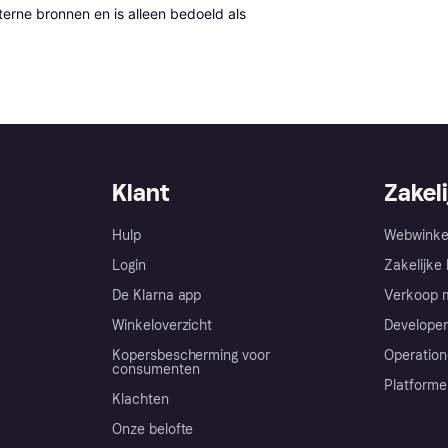
erne bronnen en is alleen bedoeld als 
Klant
Zakeli
Hulp
Webwinke
Login
Zakelijke 
De Klarna app
Verkoop m
Winkeloverzicht
Developer
Kopersbescherming voor
Operation
consumenten
Platforme
Klachten
Onze belofte