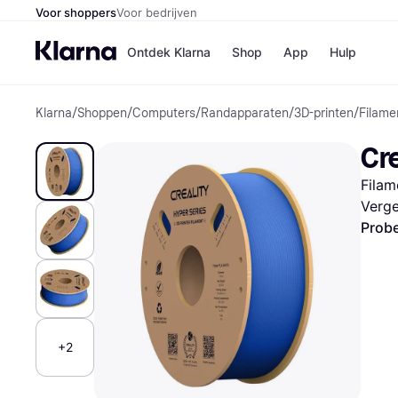
Voor shoppers
Voor bedrijven
Ontdek Klarna
Shop
App
Hulp
Klarna
/
Shoppen
/
Computers
/
Randapparaten
/
3D-printen
/
Filame
Winkels
Media
B
Cr
Bol
B
Booki
B
Filam
H&M
B
Kruidv
Verge
Probe
Winkelove
+2