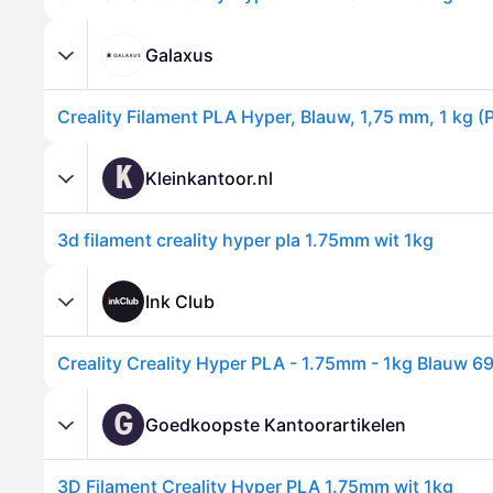
Galaxus
K
Kleinkantoor.nl
3d filament creality hyper pla 1.75mm wit 1kg
Ink Club
G
Goedkoopste Kantoorartikelen
3D Filament Creality Hyper PLA 1.75mm wit 1kg