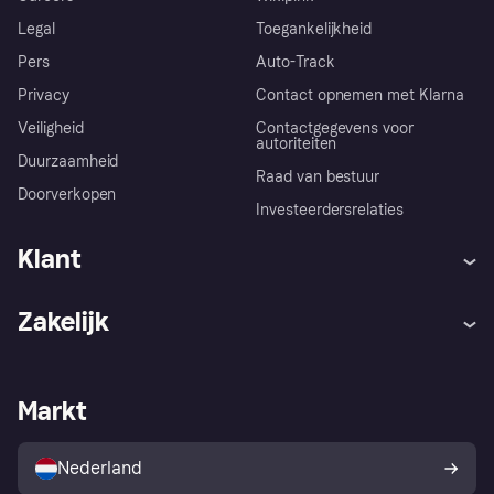
Legal
Toegankelijkheid
Pers
Auto-Track
Privacy
Contact opnemen met Klarna
Veiligheid
Contactgegevens voor
autoriteiten
Duurzaamheid
Raad van bestuur
Doorverkopen
Investeerdersrelaties
Klant
Hulp
Klachten
Zakelijk
Login
Onze belofte
Webwinkelsupport
Developers
De Klarna app
Privacyinstellingen
Zakelijke login
Operationele status
Markt
Winkeloverzicht
Je herroepingsrecht
Verkoop met Klarna
Platformen en partners
Kopersbescherming voor
consumenten
Nederland