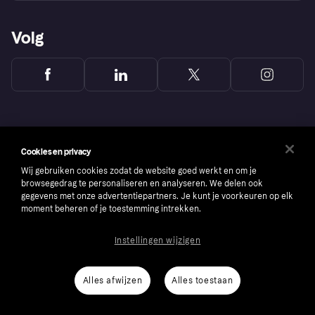
Volg
Cookies en privacy
Wij gebruiken cookies zodat de website goed werkt en om je
browsegedrag te personaliseren en analyseren. We delen ook
gegevens met onze advertentiepartners. Je kunt je voorkeuren op elk
moment beheren of je toestemming intrekken.
Instellingen wijzigen
Copyright © 2005-2026 Klarna Bank AB (publ). Headquarters: Stockholm, Sweden. All
rights reserved. Klarna Bank AB (publ). Sveavägen 46, 111 34 Stockholm. Organization
number: 556737-0431
Alles afwijzen
Alles toestaan
Cookies
Klarna.com