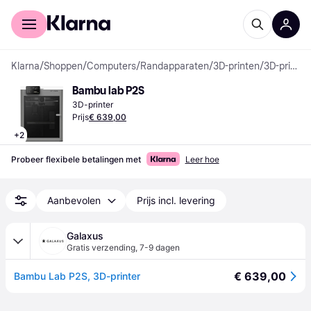
Voor shoppers
Voor bedrijven
Klarna
/
Shoppen
/
Computers
/
Randapparaten
/
3D-printen
/
3D-printers
Bambu lab P2S
3D-printer
Prijs
€ 639,00
+
2
Probeer flexibele betalingen met
Leer hoe
Aanbevolen
Prijs incl. levering
Galaxus
Gratis verzending
,
7-9 dagen
€ 639,00
Bambu Lab P2S, 3D-printer