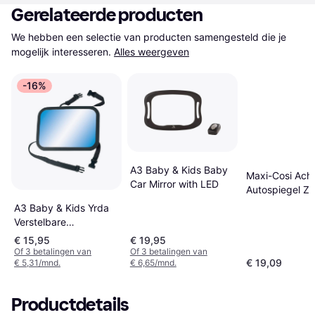
Gerelateerde producten
We hebben een selectie van producten samengesteld die je 
mogelijk interesseren.
Alles weergeven
-16%
A3 Baby & Kids Baby
Maxi-Cosi Ach
Car Mirror with LED
Autospiegel Zw
A3 Baby & Kids Yrda
Verstelbare
Autospiegel
€ 15,95
€ 19,95
Of 3 betalingen van
Of 3 betalingen van
€ 19,09
€ 5,31/mnd.
€ 6,65/mnd.
Productdetails