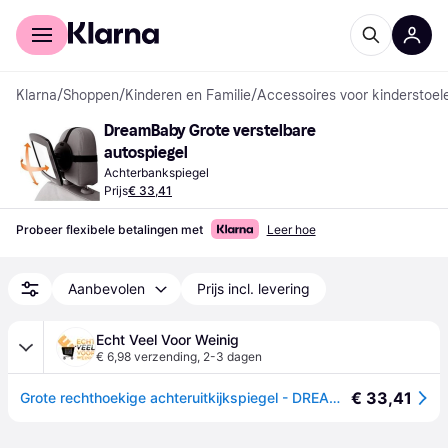
Voor shoppers
Voor bedrijven
Klarna
/
Shoppen
/
Kinderen en Familie
/
Accessoires voor kinderstoele
DreamBaby Grote verstelbare 
autospiegel
Achterbankspiegel
Prijs
€ 33,41
Probeer flexibele betalingen met
Leer hoe
Aanbevolen
Prijs incl. levering
Echt Veel Voor Weinig
€ 6,98 verzending
,
2-3 dagen
€ 33,41
Grote rechthoekige achteruitkijkspiegel - DREAMBABY - Verstelbaar voor achterbank - 20 x 24 cm - Zwart