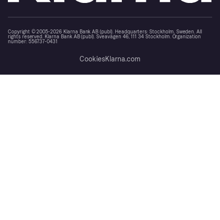
Copyright © 2005-2026 Klarna Bank AB (publ). Headquarters: Stockholm, Sweden. All
rights reserved. Klarna Bank AB (publ). Sveavägen 46, 111 34 Stockholm. Organization
number: 556737-0431
Cookies
Klarna.com