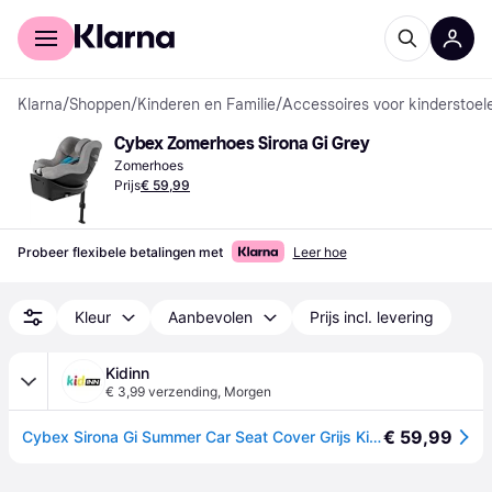
Voor shoppers
Voor bedrijven
Klarna
/
Shoppen
/
Kinderen en Familie
/
Accessoires voor kinderstoele
Cybex Zomerhoes Sirona Gi Grey
Zomerhoes
Prijs
€ 59,99
Probeer flexibele betalingen met
Leer hoe
Kleur
Aanbevolen
Prijs incl. levering
Kidinn
€ 3,99 verzending
,
Morgen
€ 59,99
Cybex Sirona Gi Summer Car Seat Cover Grijs Kinderen