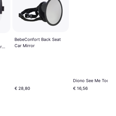
BebeConfort Back Seat
Car Mirror
r
Diono See Me Too Mi
€ 28,80
€ 16,56