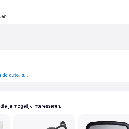
ken
Hauck Watch Me 1 Achterbankspiegel voor baby's in de auto, spiegel voor de achterbank, achteruitkijkspiegel voor baby's, zwart, 21 x 19 cm
ie je mogelijk interesseren.