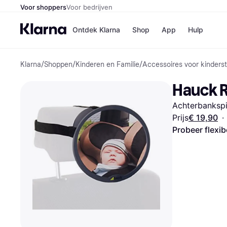
Voor shoppers
Voor bedrijven
Ontdek Klarna
Shop
App
Hulp
Klarna
/
Shoppen
/
Kinderen en Familie
/
Accessoires voor kinderst
Winkels
MediaMark
B
Hauck R
Bol
B
Booking.c
B
Achterbankspi
H&M
B
Kruidvat
Prijs
€ 19,90
·
Probeer flexib
Winkeloverzich