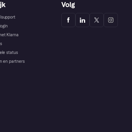
jk
Volg
lsupport
login
et Klarna
s
ele status
n en partners