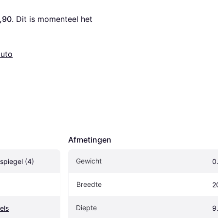
,90
. Dit is momenteel het 
auto
Afmetingen
Gewicht
piegel (4)
0
Breedte
2
Diepte
els
9