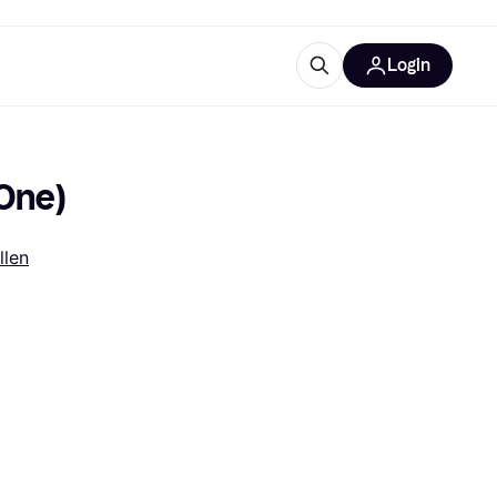
Login
trustingen
IM
One)
llen
gorieën