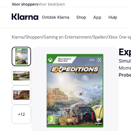
Voor shoppers
Voor bedrijven
Ontdek Klarna
Shop
App
Hulp
Klarna
/
Shoppen
/
Gaming en Entertainment
/
Spellen
/
Xbox One-sp
Winkels
Media
B
Ex
Bol
B
Booki
B
Simul
H&M
B
Kruidv
Mome
Probe
Winkelove
+12