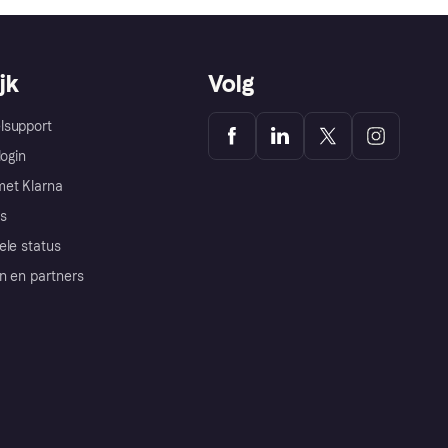
jk
Volg
lsupport
login
et Klarna
s
ele status
n en partners