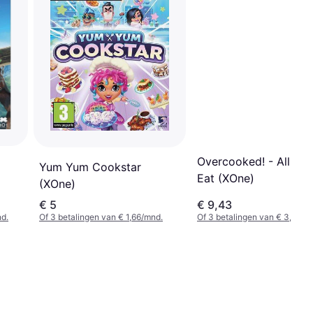
Overcooked! - All Yo
Yum Yum Cookstar
Eat (XOne)
(XOne)
€ 5
€ 9,43
nd.
Of 3 betalingen van € 1,66/mnd.
Of 3 betalingen van € 3,14/m