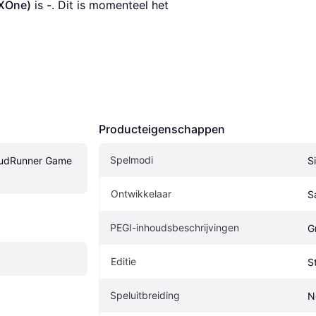
(XOne)
 is 
-
. Dit is momenteel het 
Producteigenschappen
Spelmodi
MudRunner Game 
S
Ontwikkelaar
S
PEGI-inhoudsbeschrijvingen
G
Editie
S
Speluitbreiding
N