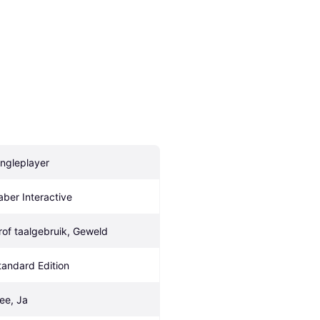
ingleplayer
aber Interactive
rof taalgebruik, Geweld
tandard Edition
ee, Ja