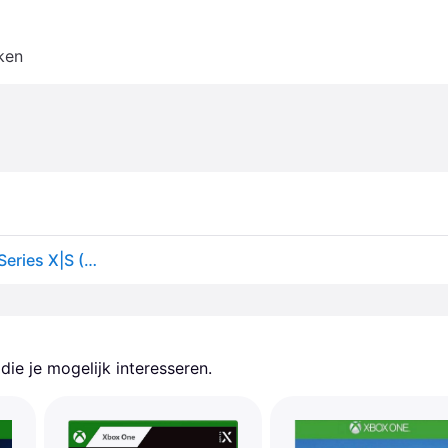
ken
Expeditions: A MudRunner Game Xbox One & Xbox Series X|S (Europe & UK)
ie je mogelijk interesseren.