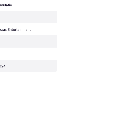
imulatie
ocus Entertainment
024