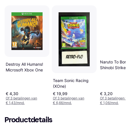
Naruto To Boru
Destroy All Humans!
Shinobi Strike
Microsoft Xbox One
One
Team Sonic Racing
(XOne)
€ 4,30
€ 19,99
€ 3,20
Of 3 betalingen van
Of 3 betalingen van
Of 3 betalingen 
€ 1,43/mnd.
€ 6,66/mnd.
€ 1,06/mnd.
Productdetails