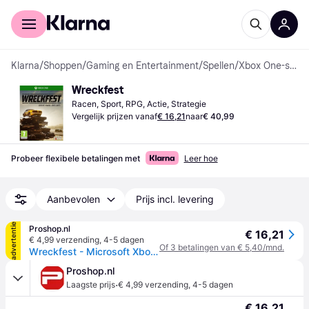
Voor shoppers
Voor bedrijven
Klarna
/
Shoppen
/
Gaming en Entertainment
/
Spellen
/
Xbox One-spellen
Wreckfest
Racen, Sport, RPG, Actie, Strategie
Vergelijk prijzen vanaf
€ 16,21
naar
€ 40,99
Probeer flexibele betalingen met
Leer hoe
Aanbevolen
Prijs incl. levering
advertentie
Proshop.nl
€ 16,21
€ 4,99 verzending
,
4-5 dagen
Of 3 betalingen van € 5,40/mnd.
Wreckfest - Microsoft Xbox One - Racing
Proshop.nl
·
Laagste prijs
€ 4,99 verzending
,
4-5 dagen
€ 16,21