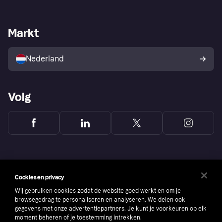
Login
Onze belofte
Webwinkelsupport
Developers
De Klarna app
Privacyinstellingen
Zakelijke login
Operationele status
Markt
Winkeloverzicht
Je herroepingsrecht
Verkoop met Klarna
Platformen en partners
Kopersbescherming voor
consumenten
Nederland
Volg
Cookies en privacy
Wij gebruiken cookies zodat de website goed werkt en om je
browsegedrag te personaliseren en analyseren. We delen ook
gegevens met onze advertentiepartners. Je kunt je voorkeuren op elk
moment beheren of je toestemming intrekken.