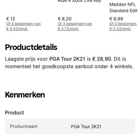
Key
Ride 4 Xbox Live Key
Madden NFL 2
Standard Editi
One
€ 12
€ 8,20
€ 9,99
Of 3 betalingen van
Of 3 betalingen van
Of 3 betalingen 
€ 4,00/mnd.
€ 2,73/mnd.
€ 3,33/mnd.
Productdetails
Laagste prijs voor 
PGA Tour 2K21
 is 
€ 28,90
. Dit is 
momenteel het goedkoopste aanbod onder 
4
 winkels.
Kenmerken
Product
Productnaam
PGA Tour 2K21