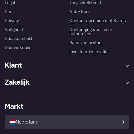
Legal
Toegankelijkheid
Pers
Auto-Track
Privacy
Contact opnemen met Klarna
Veiligheid
Contactgegevens voor
autoriteiten
Duurzaamheid
Raad van bestuur
Doorverkopen
Investeerdersrelaties
Klant
Hulp
Klachten
Zakelijk
Login
Onze belofte
Webwinkelsupport
Developers
De Klarna app
Privacyinstellingen
Zakelijke login
Operationele status
Markt
Winkeloverzicht
Je herroepingsrecht
Verkoop met Klarna
Platformen en partners
Kopersbescherming voor
consumenten
Nederland