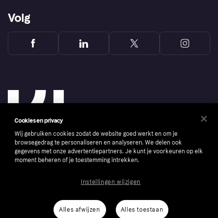
Volg
Cookies en privacy
Wij gebruiken cookies zodat de website goed werkt en om je
browsegedrag te personaliseren en analyseren. We delen ook
gegevens met onze advertentiepartners. Je kunt je voorkeuren op elk
moment beheren of je toestemming intrekken.
Copyright © 2005-2026 Klarna Bank AB (publ). Headquarters: Stockholm, Sweden. All
rights reserved. Klarna Bank AB (publ). Sveavägen 46, 111 34 Stockholm. Organization
number: 556737-0431
Instellingen wijzigen
Cookies
Klarna.com
Alles afwijzen
Alles toestaan