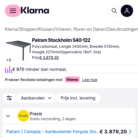
Voor shoppers
Voor bedrijven
Klarna
/
Shoppen
/
Klussen
/
Vloeren, Muren en Daken
/
Dakuitrustinge
Palram Stockholm 540-122
Polycarbonaat, Lengte 3450mm, Breedte 5150mm, 
Hoogte 2270mmOppervlakte 18m², Grijs
Prijs
€ 3.879,20
+
3
€ 970
 minder dan normaal.
Probeer flexibele betalingen met
Leer hoe
Aanbevolen
Prijs incl. levering
Praxis
Gratis verzending
,
2 dagen
€ 3.879,20
Palram | Canopia - Aanleunende Pergola Stockholm - Grijs - 340x515cm