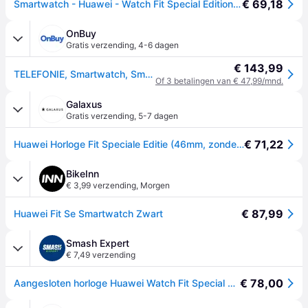
€ 69,18
Smartwatch - Huawei - Watch Fit Special Edition Starry - 1,64 inch AMOLED-scherm - Zwart
OnBuy
Gratis verzending
,
4-6 dagen
€ 143,99
TELEFONIE, Smartwatch, Smartwatch, Huawei Fit Se Nebula Rose Siliconen Kenmerken Schermgrootte 1,64'' Aanraakscherm Ja
Of 3 betalingen van € 47,99/mnd.
Galaxus
Gratis verzending
,
5-7 dagen
€ 71,22
Huawei Horloge Fit Speciale Editie (46mm, zonder simkaart), Smartwatches
BikeInn
€ 3,99 verzending
,
Morgen
€ 87,99
Huawei Fit Se Smartwatch Zwart
Smash Expert
€ 7,49 verzending
€ 78,00
Aangesloten horloge Huawei Watch Fit Special Edition - Noir