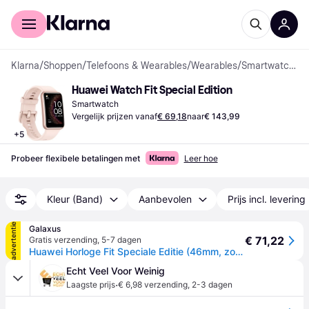
Voor shoppers
Voor bedrijven
Klarna
/
Shoppen
/
Telefoons & Wearables
/
Wearables
/
Smartwatches
Huawei Watch Fit Special Edition
Smartwatch
Vergelijk prijzen vanaf
€ 69,18
naar
€ 143,99
+
5
Probeer flexibele betalingen met
Leer hoe
Kleur (Band)
Aanbevolen
Prijs incl. levering
advertentie
Galaxus
€ 71,22
Gratis verzending
,
5-7 dagen
Huawei Horloge Fit Speciale Editie (46mm, zonder simkaart), Smartwatches
Echt Veel Voor Weinig
·
Laagste prijs
€ 6,98 verzending
,
2-3 dagen