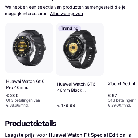
We hebben een selectie van producten samengesteld die je 
mogelijk interesseren.
Alles weergeven
Trending
Huawei Watch Gt 6
Xiaomi Redmi 
Huawei Watch GT6
Pro 46mm
46mm Black
Smartwatch Zwart
€ 266
€ 87
Fluoroelastomer Strap
Of 3 betalingen van
Of 3 betalingen 
€ 179,99
€ 88,66/mnd.
€ 29,00/mnd.
Productdetails
Laagste prijs voor 
Huawei Watch Fit Special Edition
 is 