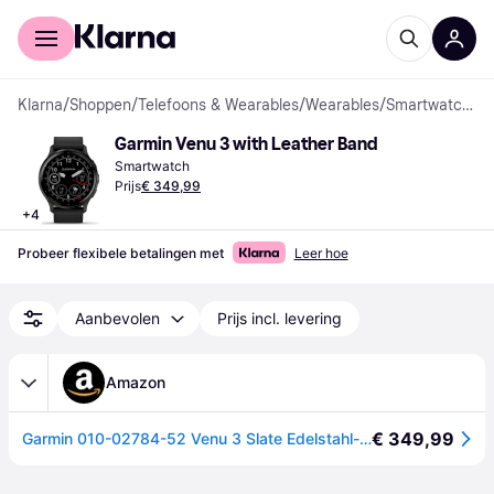
Voor shoppers
Voor bedrijven
Klarna
/
Shoppen
/
Telefoons & Wearables
/
Wearables
/
Smartwatches
Garmin Venu 3 with Leather Band
Smartwatch
Prijs
€ 349,99
+
4
Probeer flexibele betalingen met
Leer hoe
Aanbevolen
Prijs incl. levering
Amazon
€ 349,99
Garmin 010-02784-52 Venu 3 Slate Edelstahl-Lünette Smartwatch mit schwarzem Gehäuse und Lederband, Schiefer/schwarz