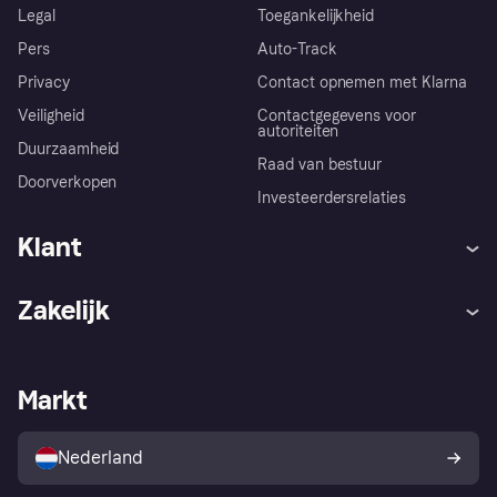
Legal
Toegankelijkheid
Pers
Auto-Track
Privacy
Contact opnemen met Klarna
Veiligheid
Contactgegevens voor
autoriteiten
Duurzaamheid
Raad van bestuur
Doorverkopen
Investeerdersrelaties
Klant
Hulp
Klachten
Zakelijk
Login
Onze belofte
Webwinkelsupport
Developers
De Klarna app
Privacyinstellingen
Zakelijke login
Operationele status
Markt
Winkeloverzicht
Je herroepingsrecht
Verkoop met Klarna
Platformen en partners
Kopersbescherming voor
consumenten
Nederland