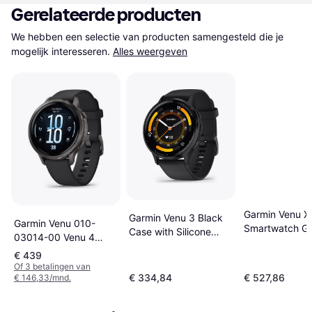
Gerelateerde producten
We hebben een selectie van producten samengesteld die je 
mogelijk interesseren.
Alles weergeven
Garmin Venu 
Garmin Venu 3 Black
Garmin Venu 010-
Smartwatch G
Case with Silicone
03014-00 Venu 4
Band
Horloge Zwart
€ 439
Of 3 betalingen van
€ 334,84
€ 527,86
€ 146,33/mnd.