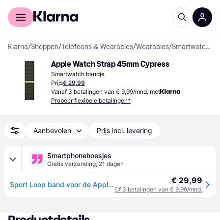
Voor shoppers
Voor bedrijven
Klarna
/
Shoppen
/
Telefoons & Wearables
/
Wearables
/
Smartwatch bandjes
Apple Watch Strap 45mm Cypress
Smartwatch bandje
Prijs
€ 29,99
Vanaf 3 betalingen van € 9,99/mnd. met
Probeer flexibele betalingen*
Aanbevolen
Prijs incl. levering
Smartphonehoesjes
Gratis verzending
,
21 dagen
€ 29,99
Sport Loop band voor de Apple Watch | 44/45/46/49 mm - Cypress - Donkergroen
Of 3 betalingen van € 9,99/mnd.