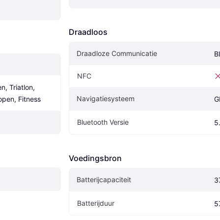
Draadloos
Draadloze Communicatie
B
NFC
 Triatlon, 
Navigatiesysteem
open, Fitness
G
Bluetooth Versie
5
Voedingsbron
Batterijcapaciteit
3
Batterijduur
5