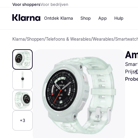
Voor shoppers
Voor bedrijven
Ontdek Klarna
Shop
App
Hulp
Klarna
/
Shoppen
/
Telefoons & Wearables
/
Wearables
/
Smartwatc
Winkels
Media
B
Am
Bol
B
Booki
B
Smar
H&M
B
Kruidv
Prijs
€
Probe
Winkelove
+3