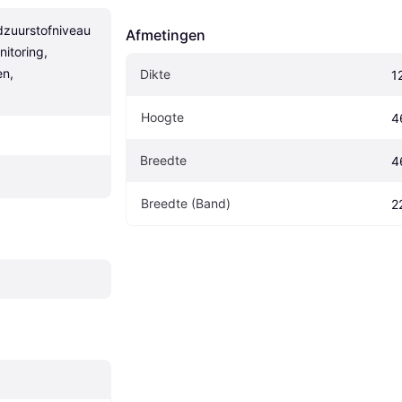
zuurstofniveau 
Afmetingen
itoring, 
n, 
Dikte
1
Hoogte
4
Breedte
4
Breedte (Band)
2