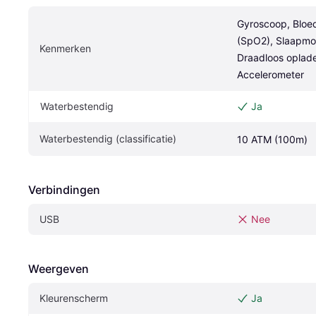
Gyroscoop, Bloed
(SpO2), Slaapmon
Kenmerken
Draadloos oplade
Accelerometer
Waterbestendig
Ja
Waterbestendig (classificatie)
10 ATM (100m)
Verbindingen
USB
Nee
Weergeven
Kleurenscherm
Ja