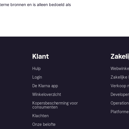
erne bronnen en is alleen bedoeld als 
Klant
Zakeli
Hulp
Webwinke
Login
Zakelijke 
De Klarna app
Verkoop m
Winkeloverzicht
Developer
Kopersbescherming voor
Operation
consumenten
Platforme
Klachten
Onze belofte