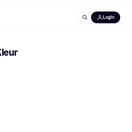
Login
trustingen
IM
Kleur
gorieën