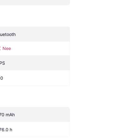
luetooth
Nee
PS
.0
70 mAh
76.0 h