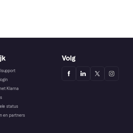
jk
Volg
lsupport
login
et Klarna
s
ele status
n en partners