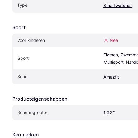
Type
Smartwatches
Soort
Voor kinderen
Nee
Fietsen, Zwemmen,
Sport
Multisport, Hardl
Serie
Amazfit
Producteigenschappen
Schermgrootte
1.32 "
Kenmerken