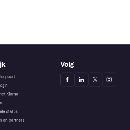
jk
Volg
lsupport
login
et Klarna
s
ele status
n en partners