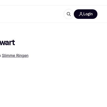
Login
ooruitrustingen
IM
Zwart
n 
Slimme Ringen
categorieën