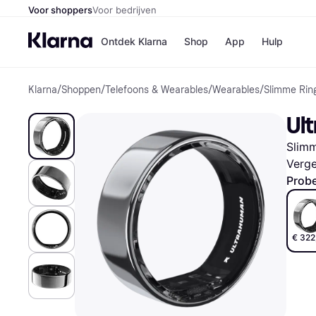
Voor shoppers
Voor bedrijven
Ontdek Klarna
Shop
App
Hulp
Klarna
/
Shoppen
/
Telefoons & Wearables
/
Wearables
/
Slimme Rin
Winkels
MediaMark
B
Ul
Bol
B
Booking.c
B
Slim
H&M
B
Kruidvat
Verge
Probe
Winkeloverzich
€ 322