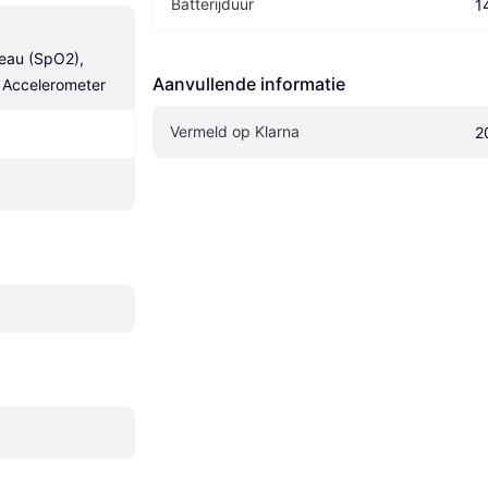
Batterijduur
1
eau (SpO2), 
Aanvullende informatie
 Accelerometer
Vermeld op Klarna
2