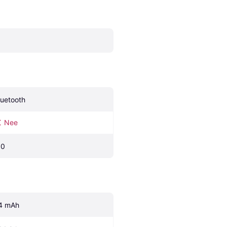
luetooth
Nee
.0
4 mAh