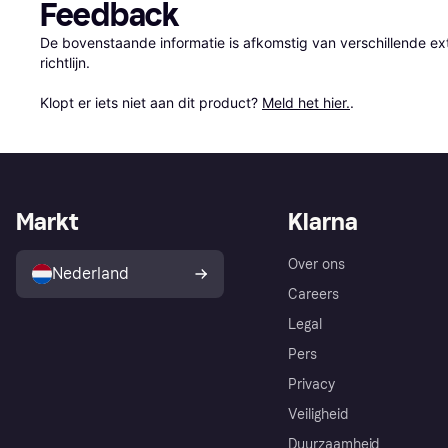
Feedback
De bovenstaande informatie is afkomstig van verschillende ext
richtlijn.

Klopt er iets niet aan dit product? 
Meld het hier.
.
Markt
Klarna
Over ons
Nederland
Careers
Legal
Pers
Privacy
Veiligheid
Duurzaamheid