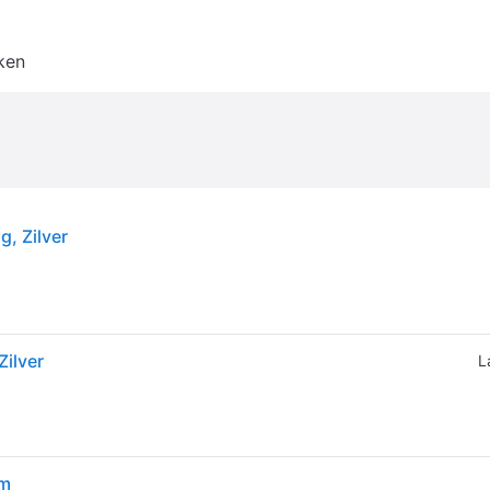
ken
g, Zilver
Zilver
L
mm