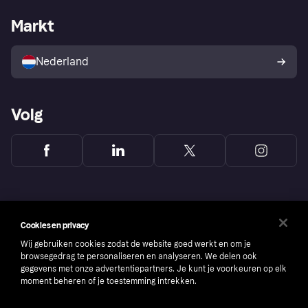
De Klarna app
Privacyinstellingen
Zakelijke login
Operationele status
Markt
Winkeloverzicht
Je herroepingsrecht
Verkoop met Klarna
Platformen en partners
Kopersbescherming voor
consumenten
Nederland
Volg
Cookies en privacy
Wij gebruiken cookies zodat de website goed werkt en om je
browsegedrag te personaliseren en analyseren. We delen ook
gegevens met onze advertentiepartners. Je kunt je voorkeuren op elk
moment beheren of je toestemming intrekken.