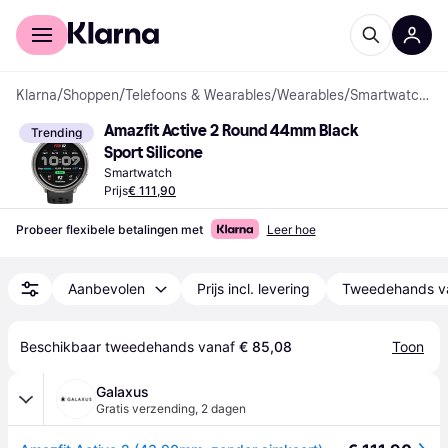
Voor shoppers
Voor bedrijven
Klarna
/
Shoppen
/
Telefoons & Wearables
/
Wearables
/
Smartwatches
Amazfit Active 2 Round 44mm Black 
Trending
Sport Silicone
Smartwatch
Prijs
€ 111,90
Probeer flexibele betalingen met
Leer hoe
Aanbevolen
Prijs incl. levering
Tweedehands v
Beschikbaar tweedehands vanaf 
€ 85,08
Toon
Galaxus
Gratis verzending
,
2 dagen