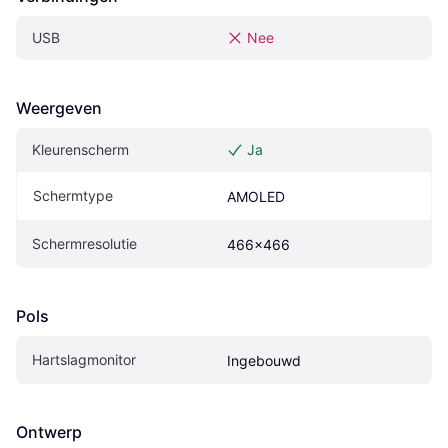
USB
Nee
Weergeven
Kleurenscherm
Ja
Schermtype
AMOLED
Schermresolutie
466x466
Pols
Hartslagmonitor
Ingebouwd
Ontwerp