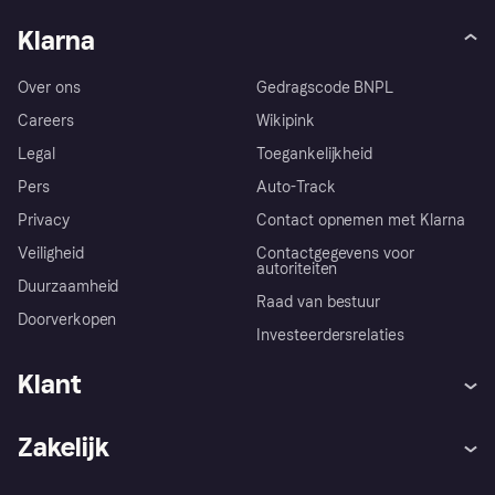
Klarna
Over ons
Gedragscode BNPL
Careers
Wikipink
Legal
Toegankelijkheid
Pers
Auto-Track
Privacy
Contact opnemen met Klarna
Veiligheid
Contactgegevens voor
autoriteiten
Duurzaamheid
Raad van bestuur
Doorverkopen
Investeerdersrelaties
Klant
Hulp
Klachten
Zakelijk
Login
Onze belofte
Webwinkelsupport
Developers