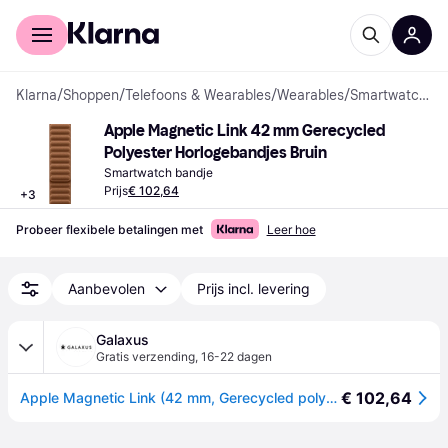
Voor shoppers
Voor bedrijven
Klarna
/
Shoppen
/
Telefoons & Wearables
/
Wearables
/
Smartwatch bandjes
Apple Magnetic Link 42 mm Gerecycled 
Polyester Horlogebandjes Bruin
Smartwatch bandje
Prijs
€ 102,64
+
3
Probeer flexibele betalingen met
Leer hoe
Aanbevolen
Prijs incl. levering
Galaxus
Gratis verzending
,
16-22 dagen
€ 102,64
Apple Magnetic Link (42 mm, Gerecycled polyester), Horlogebandjes, Bruin