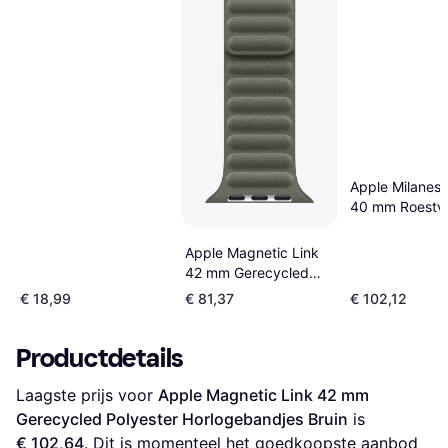
Apple Milanes
40 mm Roestvri
Horlogebandje
Apple Magnetic Link
42 mm Gerecycled
Polyester
€ 18,99
€ 81,37
€ 102,12
Horlogebandjes
Productdetails
Laagste prijs voor 
Apple Magnetic Link 42 mm 
Gerecycled Polyester Horlogebandjes Bruin
 is 
€ 102,64
. Dit is momenteel het goedkoopste aanbod 