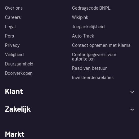
Over ons
Gedragscode BNPL
Careers
Wikipink
Legal
Toegankelijkheid
Pers
Auto-Track
Privacy
Contact opnemen met Klarna
Veiligheid
Contactgegevens voor
autoriteiten
Duurzaamheid
Raad van bestuur
Doorverkopen
Investeerdersrelaties
Klant
Hulp
Klachten
Zakelijk
Login
Onze belofte
Webwinkelsupport
Developers
De Klarna app
Privacyinstellingen
Zakelijke login
Operationele status
Markt
Winkeloverzicht
Je herroepingsrecht