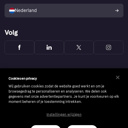
Verkoop met Klarna
Platformen en partners
Kopersbescherming voor
consumenten
Nederland
Volg
Cookies en privacy
Wij gebruiken cookies zodat de website goed werkt en om je
browsegedrag te personaliseren en analyseren. We delen ook
gegevens met onze advertentiepartners. Je kunt je voorkeuren op elk
moment beheren of je toestemming intrekken.
Instellingen wijzigen
Copyright © 2005-2026 Klarna Bank AB (publ). Headquarters: Stockholm, Sweden. All
rights reserved. Klarna Bank AB (publ). Sveavägen 46, 111 34 Stockholm. Organization
number: 556737-0431