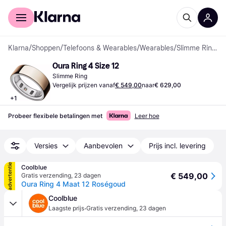
Voor shoppers
Voor bedrijven
Klarna
/
Shoppen
/
Telefoons & Wearables
/
Wearables
/
Slimme Ringen
Oura Ring 4 Size 12
Slimme Ring
Vergelijk prijzen vanaf
€ 549,00
naar
€ 629,00
+
1
Probeer flexibele betalingen met
Leer hoe
Versies
Aanbevolen
Prijs incl. levering
advertentie
Coolblue
€ 549,00
Gratis verzending
,
23 dagen
Oura Ring 4 Maat 12 Roségoud
Coolblue
·
Laagste prijs
Gratis verzending
,
23 dagen