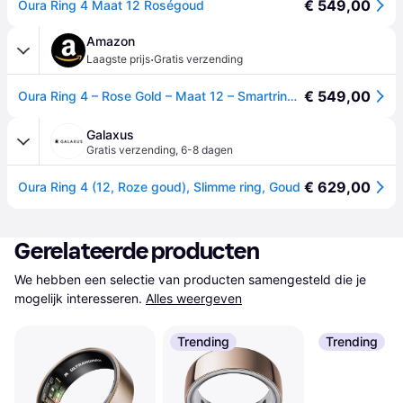
€ 549,00
Oura Ring 4 Maat 12 Roségoud
Amazon
·
Laagste prijs
Gratis verzending
€ 549,00
Oura Ring 4 – Rose Gold – Maat 12 – Smartring | Controleer eerst je maat met de Oura Ring 4-maatset | Wearable die je slaap, hartslag en conditie bijhoudt – Batterij gaat tot wel 8 dagen mee
Galaxus
Gratis verzending
,
6-8 dagen
€ 629,00
Oura Ring 4 (12, Roze goud), Slimme ring, Goud
Gerelateerde producten
We hebben een selectie van producten samengesteld die je 
mogelijk interesseren.
Alles weergeven
Trending
Trending