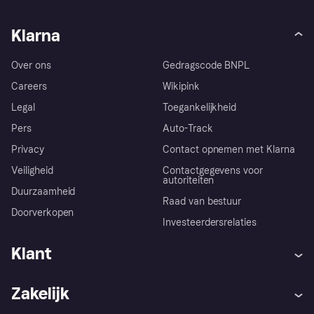
Klarna
Over ons
Gedragscode BNPL
Careers
Wikipink
Legal
Toegankelijkheid
Pers
Auto-Track
Privacy
Contact opnemen met Klarna
Veiligheid
Contactgegevens voor
autoriteiten
Duurzaamheid
Raad van bestuur
Doorverkopen
Investeerdersrelaties
Klant
Hulp
Klachten
Zakelijk
Login
Onze belofte