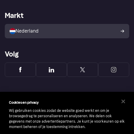
Webwinkelsupport
Developers
De Klarna app
Privacyinstellingen
Zakelijke login
Operationele status
Markt
Winkeloverzicht
Je herroepingsrecht
Verkoop met Klarna
Platformen en partners
Kopersbescherming voor
consumenten
Nederland
Volg
Cookies en privacy
Wij gebruiken cookies zodat de website goed werkt en om je
browsegedrag te personaliseren en analyseren. We delen ook
gegevens met onze advertentiepartners. Je kunt je voorkeuren op elk
moment beheren of je toestemming intrekken.