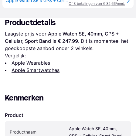
Apple Watch SE 3 GPS + Cellular 40 mm Middernacht Aluminium MEP94 S/M Middernacht Sportband
Of 3 betalingen van € 82,66/mnd.
Productdetails
Laagste prijs voor 
Apple Watch SE, 40mm, GPS + 
Cellular, Sport Band
 is 
€ 247,99
. Dit is momenteel het 
goedkoopste aanbod onder 
2
 winkels.
Vergelijk:
Apple Wearables
Apple Smartwatches
Kenmerken
Product
Apple Watch SE, 40mm, 
Productnaam
GPS + Cellular, Sport Band