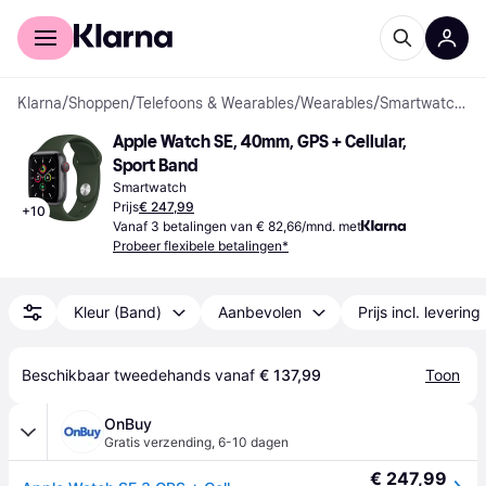
Voor shoppers
Voor bedrijven
Klarna
/
Shoppen
/
Telefoons & Wearables
/
Wearables
/
Smartwatches
Apple Watch SE, 40mm, GPS + Cellular, 
Sport Band
Smartwatch
Prijs
€ 247,99
+
10
Vanaf 3 betalingen van € 82,66/mnd. met
Probeer flexibele betalingen*
Kleur (Band)
Aanbevolen
Prijs incl. levering
Beschikbaar tweedehands vanaf 
€ 137,99
Toon
OnBuy
Gratis verzending
,
6-10 dagen
€ 247,99