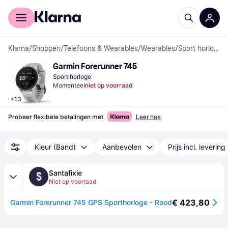
Voor shoppers
Voor bedrijven
Klarna
/
Shoppen
/
Telefoons & Wearables
/
Wearables
/
Sport horloges
Garmin Forerunner 745
Sport horloge
Momenteel
niet op voorraad
+
13
Probeer flexibele betalingen met
Leer hoe
Kleur (Band)
Aanbevolen
Prijs incl. levering
Santafixie
S
Niet op voorraad
€ 423,80
Garmin Forerunner 745 GPS Sporthorloge - Rood