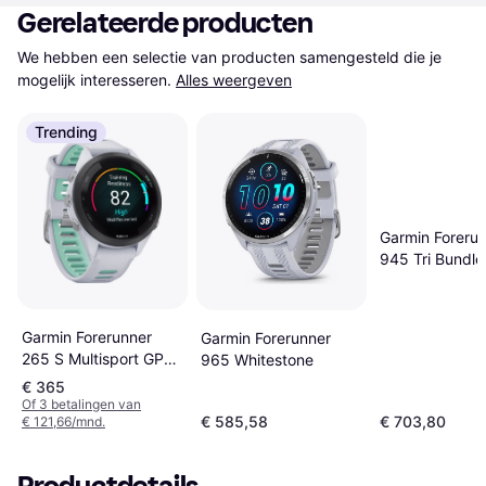
Gerelateerde producten
We hebben een selectie van producten samengesteld die je 
mogelijk interesseren.
Alles weergeven
Trending
Garmin Foreru
945 Tri Bundle
Garmin Forerunner
Garmin Forerunner
265 S Multisport GPS
965 Whitestone
Cardio Muziek
€ 365
Of 3 betalingen van
€ 585,58
€ 703,80
€ 121,66/mnd.