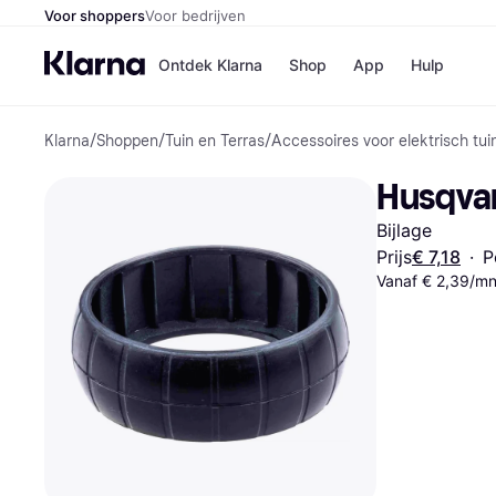
Voor shoppers
Voor bedrijven
Ontdek Klarna
Shop
App
Hulp
Klarna
/
Shoppen
/
Tuin en Terras
/
Accessoires voor elektrisch tu
Winkels
Media
B
Husqvar
Bol
B
Booki
B
Bijlage
H&M
B
Kruidv
Prijs
€ 7,18
·
P
Vanaf € 2,39/mn
Winkelove