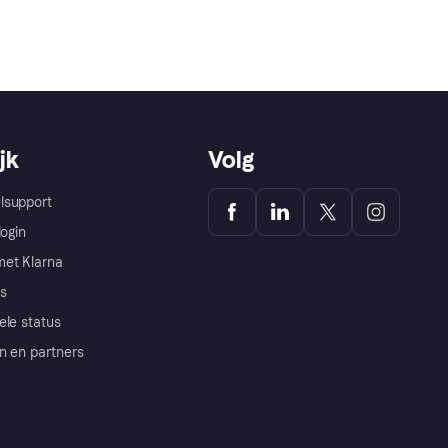
jk
Volg
lsupport
login
et Klarna
s
ele status
n en partners