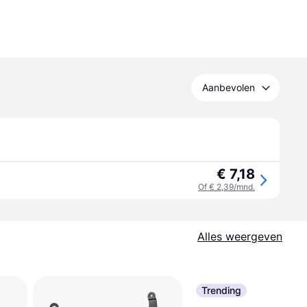
Aanbevolen
€ 7,18
Of € 2,39/mnd.
Alles weergeven
Trending