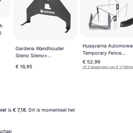
h
0
Husqvarna Automowe
Gardena Wandhouder
Temporary Fence
Sileno Sileno+
5979870-01
€ 52,99
Wandmontage
€ 16,95
Of 3 betalingen van € 17,66/m
iel
 is 
€ 7,18
. Dit is momenteel het 
schap