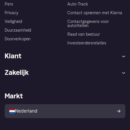
Pers
Auto-Track
Privacy
Contact opnemen met Klarna
Veiligheid
Contactgegevens voor
autoriteiten
Duurzaamheid
Raad van bestuur
Doorverkopen
Investeerdersrelaties
Klant
Hulp
Klachten
Zakelijk
Login
Onze belofte
Webwinkelsupport
Developers
De Klarna app
Privacyinstellingen
Zakelijke login
Operationele status
Markt
Winkeloverzicht
Je herroepingsrecht
Verkoop met Klarna
Platformen en partners
Kopersbescherming voor
consumenten
Nederland