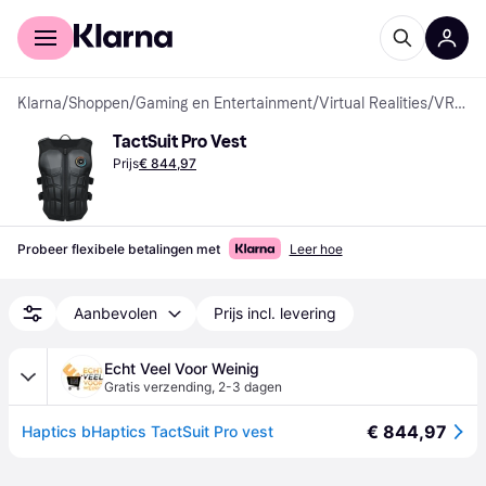
Voor shoppers
Voor bedrijven
Klarna
/
Shoppen
/
Gaming en Entertainment
/
Virtual Realities
/
VR-accessoires
TactSuit Pro Vest
Prijs
€ 844,97
Probeer flexibele betalingen met
Leer hoe
Aanbevolen
Prijs incl. levering
Echt Veel Voor Weinig
Gratis verzending
,
2-3 dagen
€ 844,97
Haptics bHaptics TactSuit Pro vest