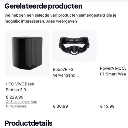
Gerelateerde producten
We hebben een selectie van producten samengesteld die je 
mogelijk interesseren.
Alles weergeven
PowerA MQCS
BoboVR F3
01 Smart Wear
Vervangend
Accessories
Gezichtsmasker
HTC VIVE Base
Koelkussen
Station 2.0
€ 229,90
Of 3 betalingen van
€ 30,99
€ 15,99
€ 76,63/mnd.
Productdetails