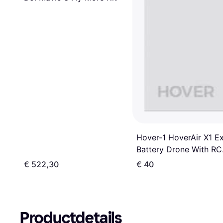
Hover-1 HoverAir X1 Ex
Battery Drone With RC
Drone
€ 522,30
€ 40
Productdetails