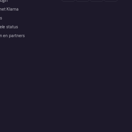
login
et Klarna
s
ele status
n en partners