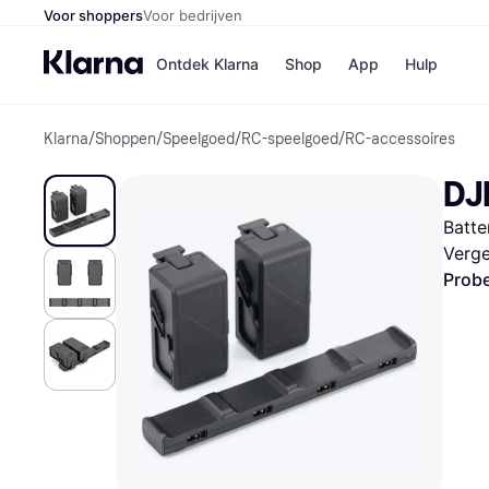
Voor shoppers
Voor bedrijven
Ontdek Klarna
Shop
App
Hulp
Klarna
/
Shoppen
/
Speelgoed
/
RC-speelgoed
/
RC-accessoires
Winkels
Media
B
DJI
Bol
B
Booki
B
Batte
H&M
B
Kruidv
Verge
Probe
Winkelove