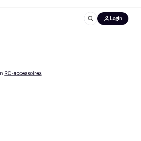
Login
trustingen
IM
in 
RC-accessoires
gorieën