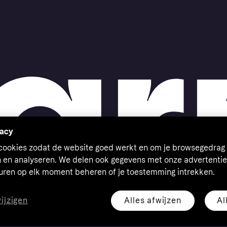
vacy
 cookies zodat de website goed werkt en om je browsegedrag 
n en analyseren. We delen ook gegevens met onze advertentie
euren op elk moment beheren of je toestemming intrekken.
Alles afwijzen
Al
wijzigen
eserved. Klarna Bank AB (publ). Sveavägen 46, 111 34