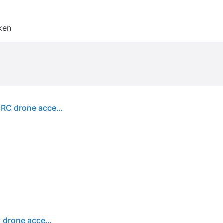
ken
DJI Avata Fly More Kit (Batterij drone, DJI Avata), RC drone accessoires, Zwart
DJI Avata Fly More Kit (Batterij drone, DJI Avata), RC drone accessoires, Zwart