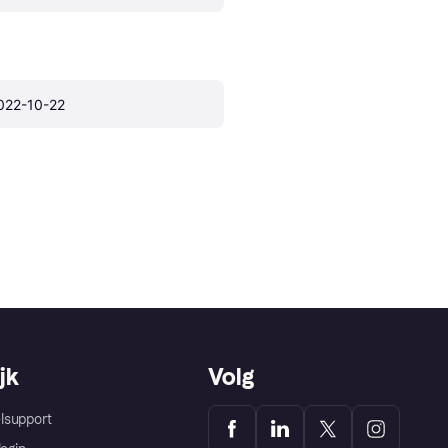
022-10-22
jk
Volg
lsupport