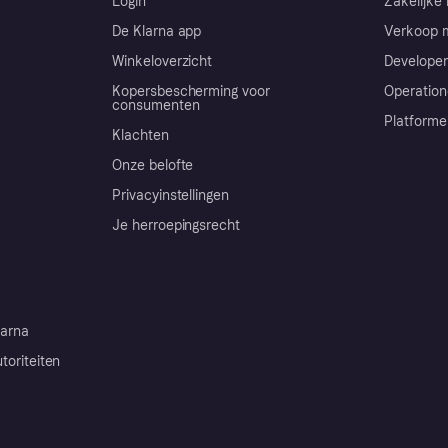
Login
Zakelijke 
De Klarna app
Verkoop m
Winkeloverzicht
Developer
Kopersbescherming voor
Operation
consumenten
Platforme
Klachten
Onze belofte
Privacyinstellingen
Je herroepingsrecht
arna
toriteiten