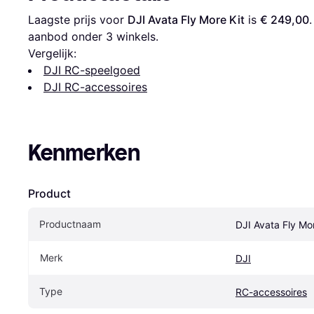
Laagste prijs voor 
DJI Avata Fly More Kit
 is 
€ 249,00
aanbod onder 
3
 winkels.
Vergelijk:
DJI RC-speelgoed
DJI RC-accessoires
Kenmerken
Product
Productnaam
DJI Avata Fly Mor
Merk
DJI
Type
RC-accessoires