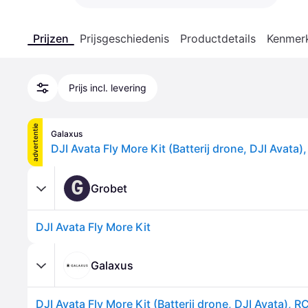
Prijzen
Prijsgeschiedenis
Productdetails
Kenmer
Prijs incl. levering
advertentie
Galaxus
G
Grobet
DJI Avata Fly More Kit
Galaxus