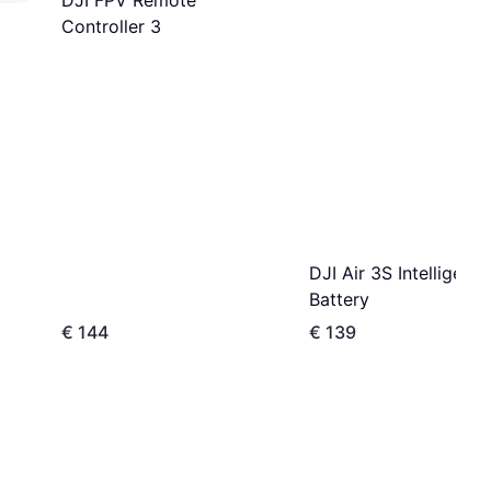
DJI FPV Remote
Controller 3
DJI Air 3S Intelligent 
Battery
€ 144
€ 139