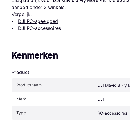
Laagste prijs voor 
DJI Mavic 3 Fly More Kit
 is 
€ 522,
aanbod onder 
3
 winkels.
Vergelijk:
DJI RC-speelgoed
DJI RC-accessoires
Kenmerken
Product
Productnaam
DJI Mavic 3 Fly 
Merk
DJI
Type
RC-accessoires