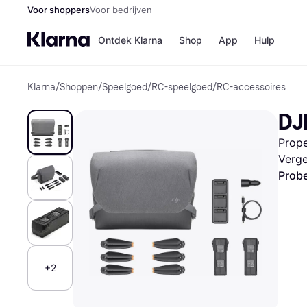
Voor shoppers
Voor bedrijven
Ontdek Klarna
Shop
App
Hulp
Klarna
/
Shoppen
/
Speelgoed
/
RC-speelgoed
/
RC-accessoires
Winkels
Media
B
DJI
Bol
B
Booki
B
Prope
H&M
B
Kruidv
Verge
Probe
Winkelove
+2