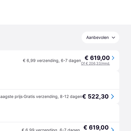
Aanbevolen
€ 619,00
€ 6,99 verzending
,
6-7 dagen
Of € 206,33/mnd.
€ 522,30
·
aagste prijs
Gratis verzending
,
8-12 dagen
€ 619,00
€ 6,99 verzending
,
6-7 dagen