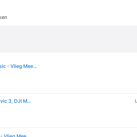
ken
DJI - Mavic 3 Classic - Fly More Kit: Mavic 3 Classic - Vlieg Meer Kit
DJI Mavic 3 Vlieg Meer Kit (Drone propellers, DJI Mavic 3, DJI Mavic 3 Cine, DJI Mavic 3 Klassiek, DJI Mavic 3 Pro, DJI Mavic 3 Pro Cine), RC drone accessoires, Grijs
L
DJI - Mavic 3 Classic - Fly More Kit: Mavic 3 Classic - Vlieg Meer Kit