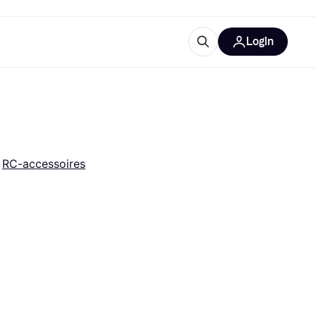
Login
trustingen
IM
 
RC-accessoires
gorieën