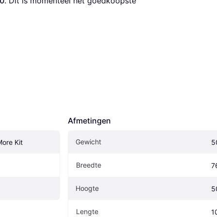
30
. Dit is momenteel het goedkoopste 
Afmetingen
Gewicht
More Kit
5
Breedte
7
Hoogte
5
Lengte
1