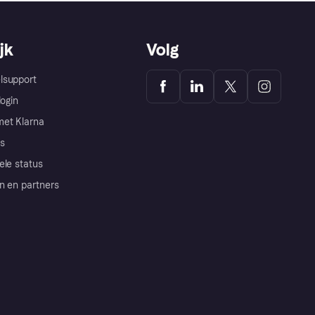
jk
Volg
lsupport
login
et Klarna
s
ele status
n en partners