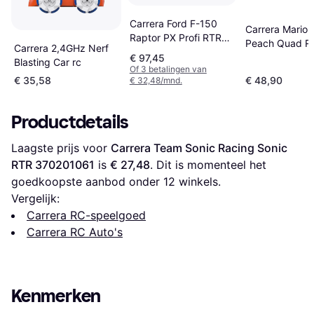
Carrera Ford F-150
Carrera Mario 
Raptor PX Profi RTR
Peach Quad R
Carrera 2,4GHz Nerf
370183017
370200999X
€ 97,45
Blasting Car rc
Of 3 betalingen van
€ 35,58
€ 48,90
€ 32,48/mnd.
Productdetails
Laagste prijs voor 
Carrera Team Sonic Racing Sonic 
RTR 370201061
 is 
€ 27,48
. Dit is momenteel het 
goedkoopste aanbod onder 
12
 winkels.
Vergelijk:
Carrera RC-speelgoed
Carrera RC Auto's
Kenmerken