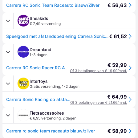
€ 56,63
Carrera RC Sonic Team Raceauto Blauw/Zilver
Sneakids
€ 7,49 verzending
€ 61,52
Speelgoed met afstandsbediening Carrera Sonic The Hedgehog Team Sonic Racing - Bleu
Dreamland
1-3 dagen
€ 59,99
Carrera RC Sonic Racer RC Auto's
Of 3 betalingen van € 19,99/mnd.
Intertoys
Gratis verzending
,
1-2 dagen
€ 64,99
Carrera Sonic Racing op afstand bestuurbare auto Sonic the Hedgehog
Of 3 betalingen van € 21,66/mnd.
Fietsaccessoires
€ 6,95 verzending
,
2 dagen
€ 58,99
Carrera rc sonic team raceauto blauw/zilver