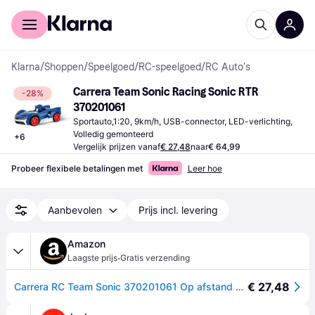
Voor shoppers
Voor bedrijven
Klarna
/
Shoppen
/
Speelgoed
/
RC-speelgoed
/
RC Auto's
Carrera Team Sonic Racing Sonic RTR 
-28%
370201061
Sportauto,1:20, 9km/h, USB-connector, LED-verlichting, 
Volledig gemonteerd
+
6
Vergelijk prijzen vanaf
€ 27,48
naar
€ 64,99
Probeer flexibele betalingen met
Leer hoe
Aanbevolen
Prijs incl. levering
Amazon
·
Laagste prijs
Gratis verzending
€ 27,48
Carrera RC Team Sonic 370201061 Op afstand bestuurbare auto, officiële licentie, futuristisch design met ledlicht, precisiebediening, duurzame accu en snel opladen