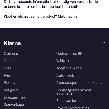
De bovenstaande informatie is afkomstig van verschillende 
externe bronnen en is alleen bedoeld als richtlijn.

Klopt er iets niet aan dit product? 
Meld het hier.
.
Klarna
Over ons
Gedragscode BNPL
Careers
Wikipink
Legal
Toegankelijkheid
Pers
Auto-Track
Privacy
Contact opnemen met Klarna
Veiligheid
Contactgegevens voor
autoriteiten
Duurzaamheid
Raad van bestuur
Doorverkopen
Investeerdersrelaties