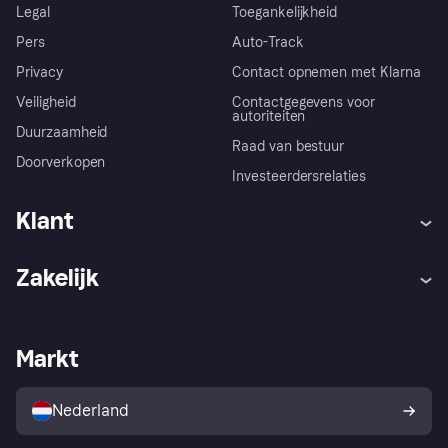
Legal
Toegankelijkheid
Pers
Auto-Track
Privacy
Contact opnemen met Klarna
Veiligheid
Contactgegevens voor
autoriteiten
Duurzaamheid
Raad van bestuur
Doorverkopen
Investeerdersrelaties
Klant
Hulp
Klachten
Zakelijk
Login
Onze belofte
Webwinkelsupport
Developers
De Klarna app
Privacyinstellingen
Zakelijke login
Operationele status
Markt
Winkeloverzicht
Je herroepingsrecht
Verkoop met Klarna
Platformen en partners
Kopersbescherming voor
consumenten
Nederland