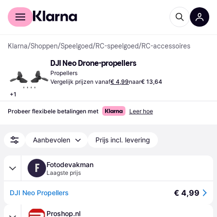
Voor shoppers
Voor bedrijven
Klarna
/
Shoppen
/
Speelgoed
/
RC-speelgoed
/
RC-accessoires
DJI Neo Drone-propellers
Propellers
Vergelijk prijzen vanaf
€ 4,99
naar
€ 13,64
+
1
Probeer flexibele betalingen met
Leer hoe
Aanbevolen
Prijs incl. levering
Fotodevakman
F
Laagste prijs
€ 4,99
DJI Neo Propellers
Proshop.nl