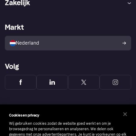
Zakelijk
Login
Onze belofte
Webwinkelsupport
Developers
De Klarna app
Privacyinstellingen
Zakelijke login
Operationele status
Markt
Winkeloverzicht
Je herroepingsrecht
Verkoop met Klarna
Platformen en partners
Kopersbescherming voor
consumenten
Nederland
Volg
Cookies en privacy
Wij gebruiken cookies zodat de website goed werkt en om je
browsegedrag te personaliseren en analyseren. We delen ook
gegevens met onze advertentiepartners. Je kunt je voorkeuren op elk