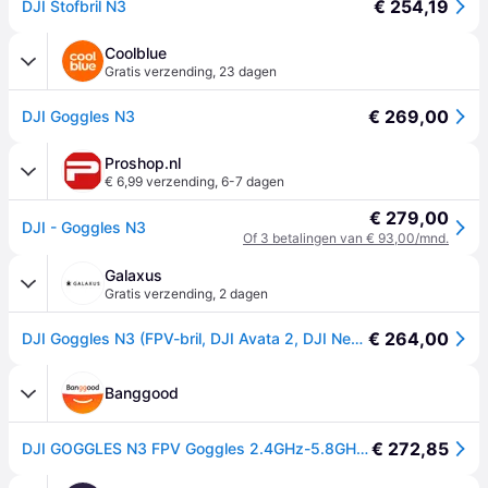
€ 254,19
DJI Stofbril N3
Coolblue
Gratis verzending
,
23 dagen
€ 269,00
DJI Goggles N3
Proshop.nl
€ 6,99 verzending
,
6-7 dagen
€ 279,00
DJI - Goggles N3
Of 3 betalingen van € 93,00/mnd.
Galaxus
Gratis verzending
,
2 dagen
€ 264,00
DJI Goggles N3 (FPV-bril, DJI Avata 2, DJI Neo), RC drone accessoires, Grijs
Banggood
€ 272,85
DJI GOGGLES N3 FPV Goggles 2.4GHz-5.8GHz 3.5" 1920*1080 4K/60fps 1080P 60Hz LCD 54° FOV Compatible with O4 Full HD Video