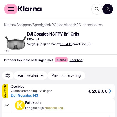
Voor shoppers
Voor bedrijven
Klarna
/
Shoppen
/
Speelgoed
/
RC-speelgoed
/
RC-accessoires
DJI Goggles N3 FPV Bril Grijs
FPV-bril
Vergelijk prijzen vanaf
€ 254,19
naar
€ 279,00
+
2
Probeer flexibele betalingen met
Leer hoe
Aanbevolen
Prijs incl. levering
advertentie
Coolblue
€ 269,00
Gratis verzending
,
23 dagen
DJI Goggles N3
Fotokoch
·
Laagste prijs
Nabestelling