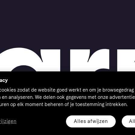
vacy
 cookies zodat de website goed werkt en om je browsegedrag 
n en analyseren. We delen ook gegevens met onze advertentie
euren op elk moment beheren of je toestemming intrekken.
Alles afwijzen
Al
wijzigen
eserved. Klarna Bank AB (publ). Sveavägen 46, 111 34