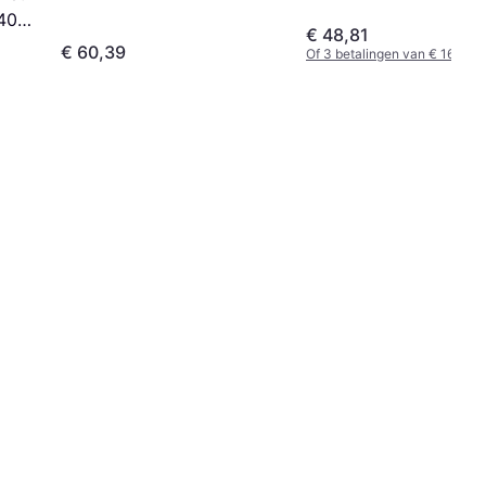
40
€ 48,81
€ 60,39
Of 3 betalingen van € 16,27/