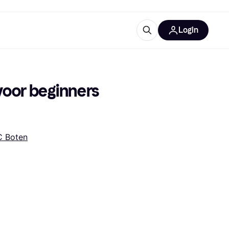
Login
trustingen
IM
voor beginners 
C Boten
gorieën