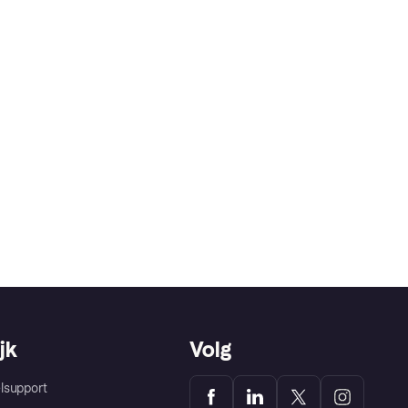
jk
Volg
lsupport