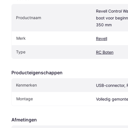
Revell Control Wa
Productnaam
boot voor beginn
350 mm
Merk
Revell
Type
RC Boten
Producteigenschappen
Kenmerken
USB-connector, R
Montage
Volledig gemont
Afmetingen