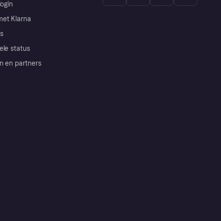
login
et Klarna
s
ele status
n en partners