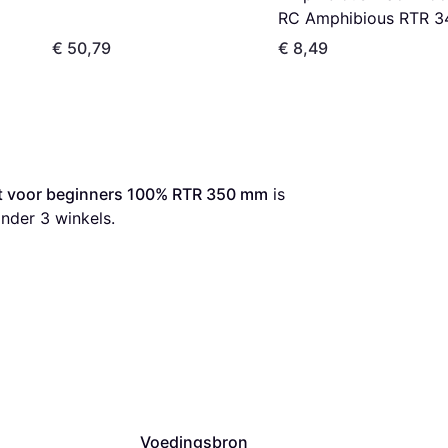
RC Amphibious RTR 3
mm
€ 50,79
€ 8,49
oot voor beginners 100% RTR 350 mm
 is 
nder 
3
 winkels.
Voedingsbron