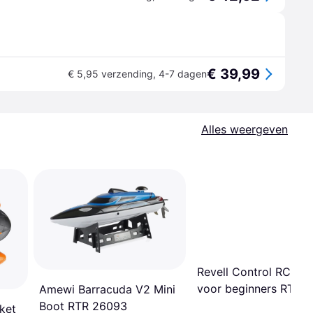
€ 39,99
€ 5,95 verzending
,
4-7 dagen
Alles weergeven
Revell Control RC bo
voor beginners RTR 
Amewi Barracuda V2 Mini
mm
Boot RTR 26093
ket